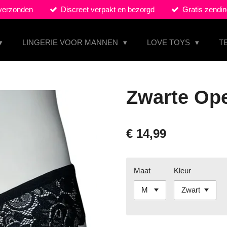
 verzonden
Discreet verpakt en bezorgd
Gratis zendin
LINGERIE VOOR MANNEN
LOVE TOYS
T
Zwarte Ope
€ 14,99
Maat
Kleur