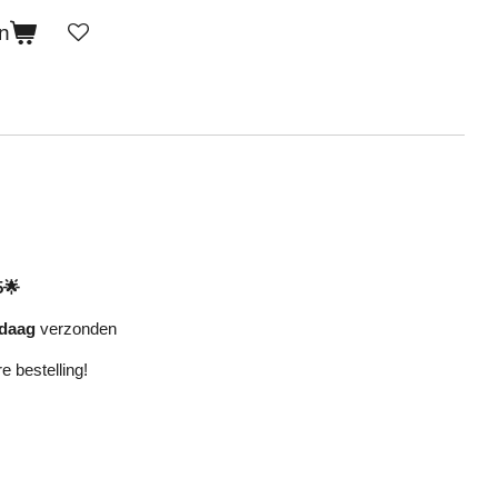
n
5🌟
daag
verzonden
re bestelling!