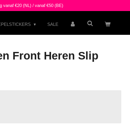
g vanaf €20 (NL) / vanaf €50 (BE)
EPELSTICKERS
SALE
n Front Heren Slip