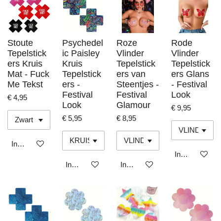
Stoute
Psychedel
Roze
Rode
Tepelstick
ic Paisley
Vlinder
Vlinder
ers Kruis
Kruis
Tepelstick
Tepelstick
Mat - Fuck
Tepelstick
ers van
ers Glans
Me Tekst
ers -
Steentjes -
- Festival
Festival
Festival
Look
€ 4,95
Look
Glamour
€ 9,95
€ 5,95
€ 8,95
In winkelwagen
In winkelwage
In winkelwagen
In winkelwagen