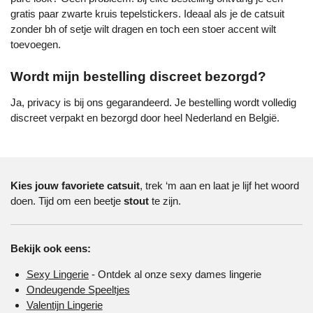
gratis paar zwarte kruis tepelstickers. Ideaal als je de catsuit
zonder bh of setje wilt dragen en toch een stoer accent wilt
toevoegen.
Wordt mijn bestelling discreet bezorgd?
Ja, privacy is bij ons gegarandeerd. Je bestelling wordt volledig
discreet verpakt en bezorgd door heel Nederland en België.
Kies jouw favoriete catsuit
, trek ‘m aan en laat je lijf het woord
doen. Tijd om een beetje
stout
te zijn.
Bekijk ook eens:
Sexy Lingerie
- Ontdek al onze sexy dames lingerie
Ondeugende Speeltjes
Valentijn Lingerie