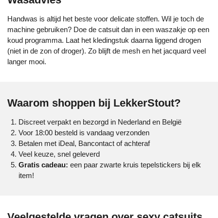
Handwas is altijd het beste voor delicate stoffen. Wil je toch de
machine gebruiken? Doe de catsuit dan in een waszakje op een
koud programma. Laat het kledingstuk daarna liggend drogen
(niet in de zon of droger). Zo blijft de mesh en het jacquard veel
langer mooi.
Waarom shoppen bij LekkerStout?
Discreet verpakt en bezorgd in Nederland en België
Voor 18:00 besteld is vandaag verzonden
Betalen met iDeal, Bancontact of achteraf
Veel keuze, snel geleverd
Gratis cadeau:
een paar zwarte kruis tepelstickers bij elk
item!
Veelgestelde vragen over sexy catsuits