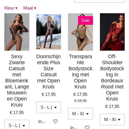
Kleur
▾
Maat
▾
Sale
Sexy
Doorschijn
Transpara
Off-
Zwarte
ende Plus
nte
Shoulder
Catsuit
Size
Bodystock
Bodystock
met
Catsuit
ing met
ing in
Bloemenk
met Open
Open
Bordeaux
ant, Lange
Kruis
Kruis
Rood met
Mouwen
Open
€ 17,95
€ 17,95
en Open
Kruis
€ 18,95
Kruis
€ 17,95
€ 17,95
In winkelwagen
In winkelwagen