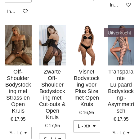
In winkelwage
In winkelwagen
Uitverkocht
Off-
Zwarte
Visnet
Transpara
Shoulder
Off-
Bodystock
nte
Bodystock
Shoulder
ing voor
Luipaard
ing met
Bodystock
Plus Size
Bodystock
Strass en
ing met
met Open
ing -
Open
Cut-outs &
Kruis
Asymmetri
Kruis
Open
sch
€ 16,95
Kruis
€ 17,95
€ 17,95
€ 17,95