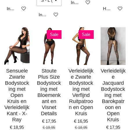
In winkelwagen
In winkelwagen
Houd mij op d
In winkelwagen
Sale
Sale
Sensuele
Stoute
Verleidelijk
Verleidelijk
Zwarte
Plus Size
e Zwarte
e
Bodystock
Bodystock
Bodystock
Jacquard
ing met
ing met
ing met
Bodystock
Open
Bloemenk
Verfijnd
ing met
Kruis en
ant en
Ruitpatroo
Barokpatr
Verleidelijk
Visnet
n en Open
oon en
Kant - X-
Details
Kruis
Open
Ray
Kruis
€ 17,95
€ 16,95
€ 18,95
€ 17,95
€ 19,95
€ 18,95