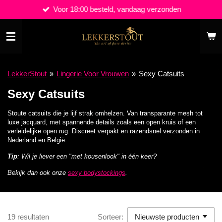
Voor 18:00 besteld, vandaag verzonden
Ga
direct
naar
de
hoofdinhoud
LekkerStout
»
Lingerie Voor Vrouwen
»
Sexy Catsuits
Sexy Catsuits
Stoute catsuits die je lijf strak omhelzen. Van transparante mesh tot
luxe jacquard, met spannende details zoals een open kruis of een
verleidelijke open rug. Discreet verpakt en razendsnel verzonden in
Nederland en België.
Tip
: Wil je liever een "met kousenlook" in één keer?
Bekijk dan ook onze
sexy bodystockings
.
19 resultaten
Sorteer: