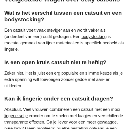
Wat is het verschil tussen een catsuit en een
bodystocking?
Een catsuit voelt vaak steviger aan en wordt vaker als
(onderdeel van een) outfit gedragen. Een
bodystocking
is
meestal gemaakt van fijner materiaal en is specifiek bedoeld als
lingerie.
Is een open kruis catsuit niet te heftig?
Zeker niet. Het is juist een erg populaire en slimme keuze als je
extra spanning wilt toevoegen zonder gedoe met aan- en
uitkleden.
Kan ik lingerie onder een catsuit dragen?
Absoluut. Veel vrouwen combineren een catsuit met een mooi
lingerie setje
eronder om te spelen met laagjes en verschillende
transparante effecten.
Ga je liever voor een meer gewaagde,
pure look? Geen probleem: bij elke bestelling ontvang je een