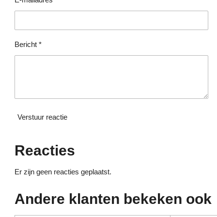
r
r
e
n
Bericht *
Verstuur reactie
Reacties
Er zijn geen reacties geplaatst.
Andere klanten bekeken ook