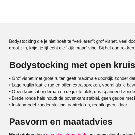
Bodystocking die je niet hoeft te “verklaren”: grof visnet, veel 
groot zijn, krijgt je lijf echt die “kijk maar” vibe. Bij het aantrekk
Bodystocking met open kruis 
• Grof visnet met grote ruiten geeft maximale doorkijk zonder da
• Lage ruglijn laat je rug en billen extra spreken, vooral als je be
• Open kruis zit onderaan op de juiste plek, dus spannend zond
• Brede ronde hals houdt de bovenkant stabiel, geen gedoe met 
• Instapmodel zonder sluiting: aantrekken, rechtleggen, klaar.
Pasvorm en maatadvies
Maatadvies
: deze
plus size visnet body
valt aansluitend en heeft