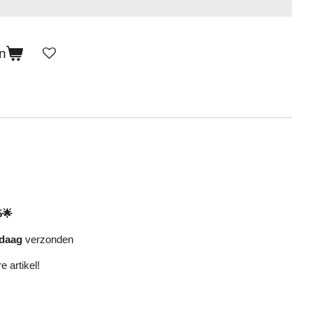
n
5🌟
daag
verzonden
e artikel!