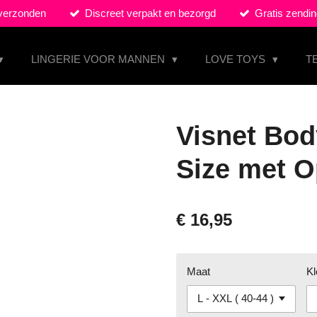
 verzonden
Discreet verpakt en bezorgd
Gratis zendin
LINGERIE VOOR MANNEN
LOVE TOYS
T
Visnet Bod
Size met O
€ 16,95
Maat
Kl