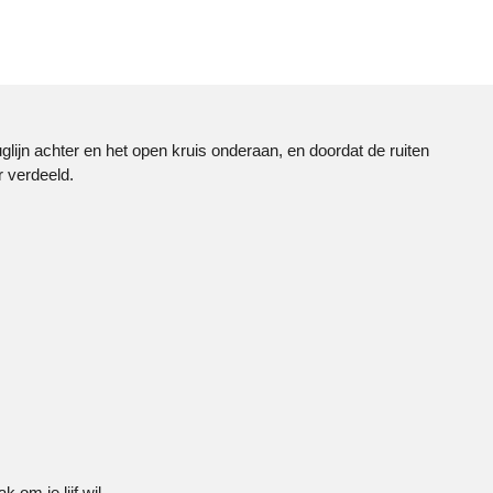
uglijn achter en het open kruis onderaan, en doordat de ruiten
er verdeeld.
 om je lijf wil.