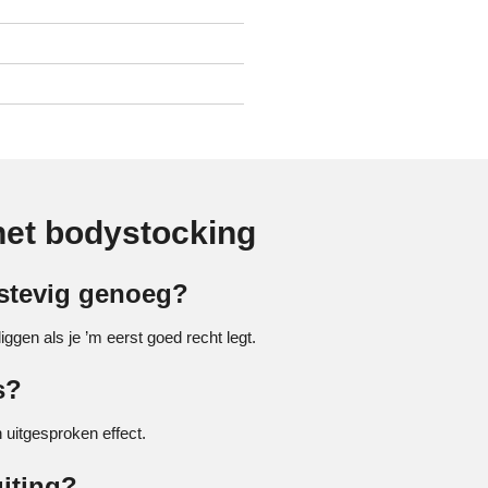
net bodystocking
 stevig genoeg?
liggen als je ’m eerst goed recht legt.
s?
 uitgesproken effect.
uiting?