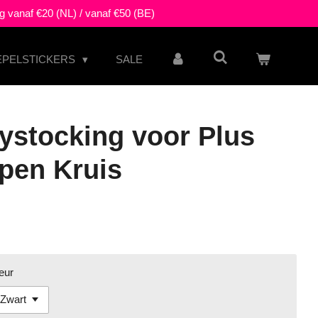
g vanaf €20 (NL) / vanaf €50 (BE)
EPELSTICKERS
SALE
ystocking voor Plus
pen Kruis
eur