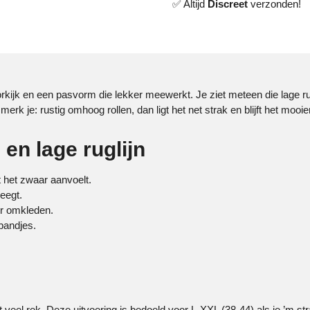
✅ Altijd
Discreet
verzonden!
doorkijk en een pasvorm die lekker meewerkt. Je ziet meteen die lage r
en merk je: rustig omhoog rollen, dan ligt het net strak en blijft het mooi
en lage ruglijn
t het zwaar aanvoelt.
weegt.
er omkleden.
bandjes.
 veel rek. Deze uitvoering is bedoeld voor L-XXL (38-44) als je ’m strak