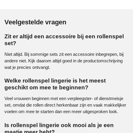
Veelgestelde vragen
Zit er altijd een accessoire bij een rollenspel
set?
Niet altijd. Bij sommige sets zit een accessoire inbegrepen, bij
andere niet. Kijk daarom altijd goed in de productomschrijving
wat je precies ontvangt.
Welke rollenspel lingerie is het meest
geschikt om mee te beginnen?
Veel vrouwen beginnen met een verpleegster- of dienstmeisje
set, omdat die rollen direct herkenbaar zijn en vaak makkelijker
voelen om mee te starten dan een meer uitgesproken look.
Is rollenspel lingerie ook mooi als je een
maatje meer hebt?