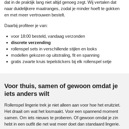
dat in de praktijk lang niet altijd genoeg zegt. Wij vertalen dat
naar duidelijkere maatranges, zodat je minder hoeft te gokken
en met meer vertrouwen bestelt.
Daarbij profiteer je van:
voor 18:00 besteld, vandaag verzonden
discrete verzending
rollenspel sets in verschillende stijlen en looks
modellen gekozen op uitstraling, fit en spanning
gratis zwarte kruis tepelstickers bij elk rollenspel setje
Voor thuis, samen of gewoon omdat je
iets anders wilt
Rollenspel lingerie trek je niet alleen aan voor hoe het eruitziet.
Het draait om wat het losmaakt. Voor een spannend moment
samen. Om iets nieuws te proberen. Of gewoon omdat je zin
hebt in een outfit die net wat meer doet dan standaard lingerie.