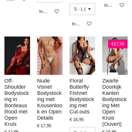
In winkelwage
In winkelwagen
In winkelwagen
€17,95
Off-
Nude
Floral
Zwarte
Shoulder
Visnet
Butterfly
Doorkijk
Bodystock
Bodystock
Fishnet
Kanten
ing in
ing met
Bodystock
Bodystock
Bordeaux
Kousenloo
ing met
ing Met
Rood met
k en Open
Cut-outs
Open
Open
Details
Kruis
€ 16,95
Kruis
(Ouvert)
€ 17,95
€ 17,95
€ 16,95