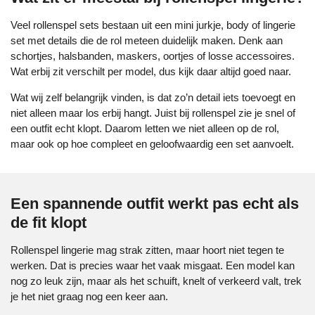
Veel rollenspel sets bestaan uit een mini jurkje, body of lingerie
set met details die de rol meteen duidelijk maken. Denk aan
schortjes, halsbanden, maskers, oortjes of losse accessoires.
Wat erbij zit verschilt per model, dus kijk daar altijd goed naar.
Wat wij zelf belangrijk vinden, is dat zo’n detail iets toevoegt en
niet alleen maar los erbij hangt. Juist bij rollenspel zie je snel of
een outfit echt klopt. Daarom letten we niet alleen op de rol,
maar ook op hoe compleet en geloofwaardig een set aanvoelt.
Een spannende outfit werkt pas echt als
de fit klopt
Rollenspel lingerie mag strak zitten, maar hoort niet tegen te
werken. Dat is precies waar het vaak misgaat. Een model kan
nog zo leuk zijn, maar als het schuift, knelt of verkeerd valt, trek
je het niet graag nog een keer aan.