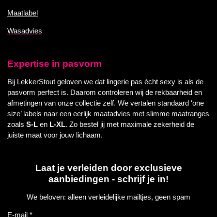
Maatlabel
Wasadvies
Expertise in pasvorm
Bij LekkerStout geloven we dat lingerie pas écht sexy is als de
pasvorm perfect is. Daarom controleren wij de rekbaarheid en
afmetingen van onze collectie zelf. We vertalen standaard ‘one
size’ labels naar een eerlijk maatadvies met slimme maatranges
zoals
S-L
en
L-XL
. Zo bestel jij met maximale zekerheid de
juiste maat voor jouw lichaam.
Laat je verleiden door exclusieve
aanbiedingen - schrijf je in!
We beloven: alleen verleidelijke mailtjes, geen spam
E-mail *