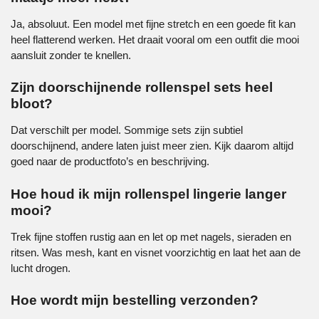
Ja, absoluut. Een model met fijne stretch en een goede fit kan
heel flatterend werken. Het draait vooral om een outfit die mooi
aansluit zonder te knellen.
Zijn doorschijnende rollenspel sets heel
bloot?
Dat verschilt per model. Sommige sets zijn subtiel
doorschijnend, andere laten juist meer zien. Kijk daarom altijd
goed naar de productfoto’s en beschrijving.
Hoe houd ik mijn rollenspel lingerie langer
mooi?
Trek fijne stoffen rustig aan en let op met nagels, sieraden en
ritsen. Was mesh, kant en visnet voorzichtig en laat het aan de
lucht drogen.
Hoe wordt mijn bestelling verzonden?