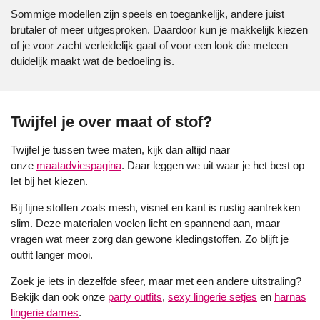
Sommige modellen zijn speels en toegankelijk, andere juist
brutaler of meer uitgesproken. Daardoor kun je makkelijk kiezen
of je voor zacht verleidelijk gaat of voor een look die meteen
duidelijk maakt wat de bedoeling is.
Twijfel je over maat of stof?
Twijfel je tussen twee maten, kijk dan altijd naar
onze
maatadviespagina
. Daar leggen we uit waar je het best op
let bij het kiezen.
Bij fijne stoffen zoals mesh, visnet en kant is rustig aantrekken
slim. Deze materialen voelen licht en spannend aan, maar
vragen wat meer zorg dan gewone kledingstoffen. Zo blijft je
outfit langer mooi.
Zoek je iets in dezelfde sfeer, maar met een andere uitstraling?
Bekijk dan ook onze
party outfits
,
sexy lingerie setjes
en
harnas
lingerie dames
.