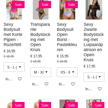
Sale
Sale
Sale
Sexy
Transpara
Sexy
Sexy
Bodysuit
nte
Bodysuit
Zwarte
met Korte
Bodystock
Open
Bodystock
Pijpen -
ing met
Borst -
ing met
Roze/Wit
Open
Pastelkleu
Luipaardp
Kruis
ren
atroon en
€ 16,95
Open
€ 17,95
€ 15,95
€ 18,95
Kruis
€ 18,95
€ 18,95
€ 17,95
In winkelwagen
In winkelwagen
In winkelwagen
In winkelwage
Sale
Sale
Sale
Sale