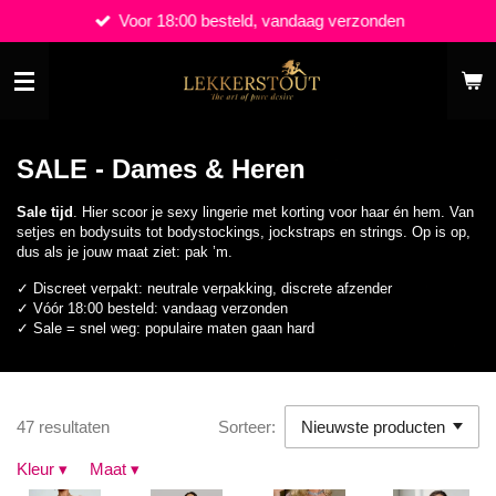
Voor 18:00 besteld, vandaag verzonden
Ga
direct
naar
de
hoofdinhoud
SALE - Dames & Heren
Sale tijd
. Hier scoor je sexy lingerie met korting voor haar én hem. Van
setjes en bodysuits tot bodystockings, jockstraps en strings. Op is op,
dus als je jouw maat ziet: pak ’m.
✓ Discreet verpakt: neutrale verpakking, discrete afzender
✓ Vóór 18:00 besteld: vandaag verzonden
✓ Sale = snel weg: populaire maten gaan hard
47 resultaten
Sorteer:
Kleur
▾
Maat
▾