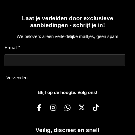
Laat je verleiden door exclusieve
aanbiedingen - schrijf je in!
We beloven: alleen verleidelijke mailtjes, geen spam
E-mail *
Verzenden
Blijf op de hoogte. Volg ons!
F
I
W
X
T
a
n
h
i
c
s
a
k
Veilig, discreet en snel!
e
t
t
T