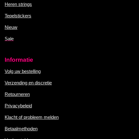
Heren strings
Tepelstickers
Nieuw
Sale
Informatie
Volg uw bestelling
Verzending en discretie
Retourneren
Privacybeleid
Klacht of probleem melden
Betaalmethoden