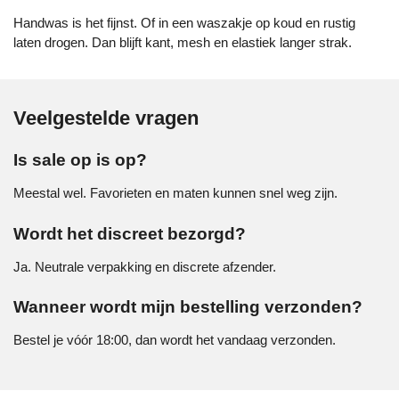
Handwas is het fijnst. Of in een waszakje op koud en rustig
laten drogen. Dan blijft kant, mesh en elastiek langer strak.
Veelgestelde vragen
Is sale op is op?
Meestal wel. Favorieten en maten kunnen snel weg zijn.
Wordt het discreet bezorgd?
Ja. Neutrale verpakking en discrete afzender.
Wanneer wordt mijn bestelling verzonden?
Bestel je vóór 18:00, dan wordt het vandaag verzonden.