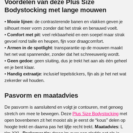
Voordelen van deze Plus Size
Bodystocking met lange mouwen
•
Mooie lijnen
: de contrasterende banen en vlakken geven je
silhouet meer vorm zonder dat het strak en benauwd voelt.
•
Comfort met pit
: veel rekbaarheid en een soepel maar strak
gevoel rond taille en heupen, fijn voor draagcomfort.
•
Armen in de spotlight
: transparantie op de mouwen maakt
het net wat spannender, zonder dat het schreeuwerig wordt.
•
Geen gedoe
: geen sluiting, dus je trekt het aan als één geheel
en je bent klaar.
•
Handig extraatje
: inclusief tepelstickers, fijn als je het net wat
zekerder wil houden.
Pasvorm en maatadvies
De pasvorm is aansluitend en volgt je contouren, met genoeg
stretch om mee te bewegen. Deze
Plus Size Bodystocking
met
open bovenbenen zit het mooist als je eerst de “kous” delen op
hoogte trekt en daarna pas het lijfje recht trekt.
Maatadvies
: L