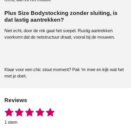
Plus Size Bodystocking zonder sluiting, is
dat lastig aantrekken?
Niet echt, door de rek gaat het soepel. Rustig aantrekken
voorkomt dat de netstructuur draait, vooral bij de mouwen.
Klaar voor een chic stout moment? Pak ‘m mee en kijk wat het
met je doet.
Reviews
1
2
3
4
5
S
R
t
a
s
s
s
s
s
e
1 stem
t
m
t
t
t
t
t
i
m