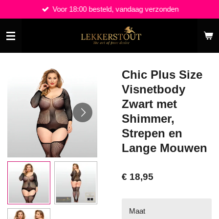
Voor 18:00 besteld, vandaag verzonden
Ga
direct
naar
de
hoofdinhoud
Chic Plus Size
Visnetbody
Zwart met
Shimmer,
Strepen en
Lange Mouwen
€ 18,95
Maat