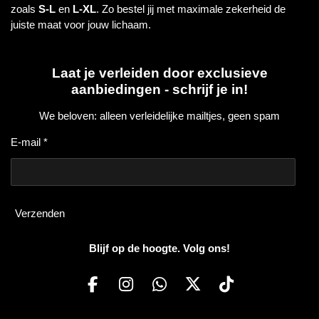
zoals
S-L
en
L-XL
. Zo bestel jij met maximale zekerheid de
juiste maat voor jouw lichaam.
Laat je verleiden door exclusieve
aanbiedingen - schrijf je in!
We beloven: alleen verleidelijke mailtjes, geen spam
E-mail *
Verzenden
Blijf op de hoogte. Volg ons!
F
I
W
X
T
a
n
h
i