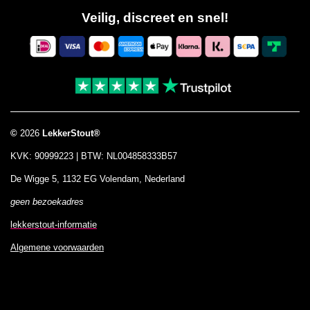
c
s
a
k
Veilig, discreet en snel!
e
t
t
T
b
a
s
o
o
g
A
k
o
r
p
k
a
p
m
©
2026
LekkerStout®
KVK: 90999223 | BTW: NL004858333B57
De Wigge 5, 1132 EG Volendam, Nederland
geen bezoekadres
lekkerstout-informatie
Algemene voorwaarden