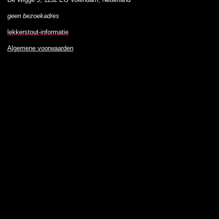
De Wigge 5, 1132 EG Volendam, Nederland
geen bezoekadres
lekkerstout-informatie
Algemene voorwaarden