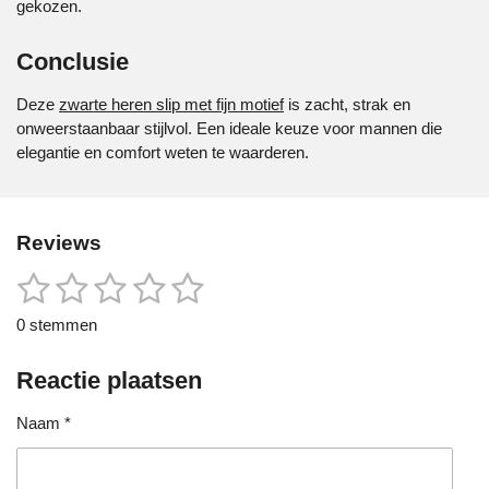
gekozen.
Conclusie
Deze
zwarte heren slip met fijn motief
is zacht, strak en
onweerstaanbaar stijlvol. Een ideale keuze voor mannen die
elegantie en comfort weten te waarderen.
Reviews
1
2
3
4
5
S
R
t
a
s
s
s
s
s
e
0 stemmen
t
m
t
t
t
t
t
i
m
e
Reactie plaatsen
n
e
e
e
e
e
n
g
r
r
r
r
r
Naam *
:
0
r
r
r
r
s