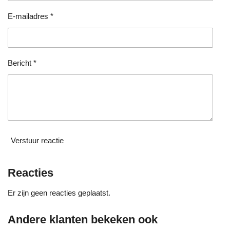
e
e
e
e
t
e
n
n
n
n
E-mailadres *
r
r
e
n
Bericht *
Verstuur reactie
Reacties
Er zijn geen reacties geplaatst.
Andere klanten bekeken ook