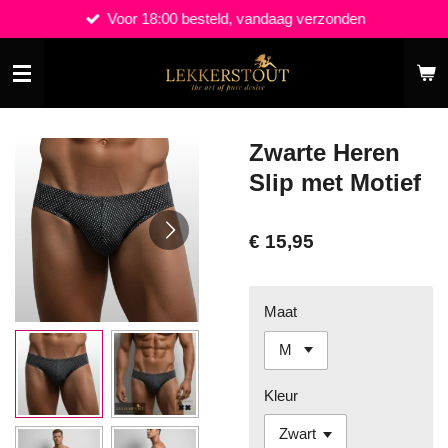
Voor 18:00 besteld, vandaag verzonden
Ga
direct
naar
de
hoofdinhoud
Zwarte Heren
Slip met Motief
€ 15,95
Maat
Kleur