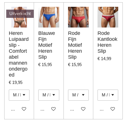
Uitverkocht
Heren
Blauwe
Rode
Rode
Luipaard
Fijn
Fijn
Kantlook
slip -
Motief
Motief
Heren
Comfort
Heren
Heren
Slip
abel
Slip
Slip
€ 14,99
mannen
€ 15,95
€ 15,95
ondergo
ed
€ 19,95
Houd mij op de hoogte
In winkelwagen
In winkelwagen
In winkelwage