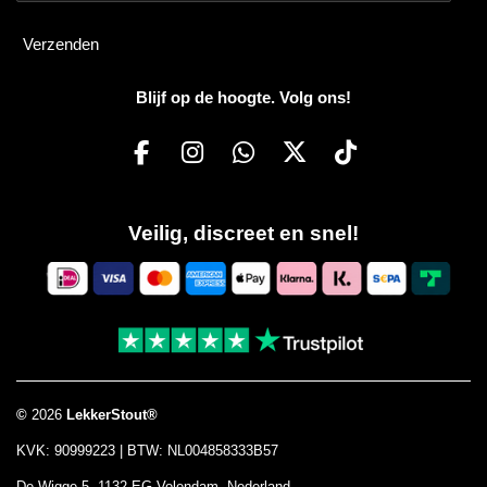
Verzenden
Blijf op de hoogte. Volg ons!
F
I
W
X
T
a
n
h
i
c
s
a
k
Veilig, discreet en snel!
e
t
t
T
b
a
s
o
o
g
A
k
o
r
p
k
a
p
m
©
2026
LekkerStout®
KVK: 90999223 | BTW: NL004858333B57