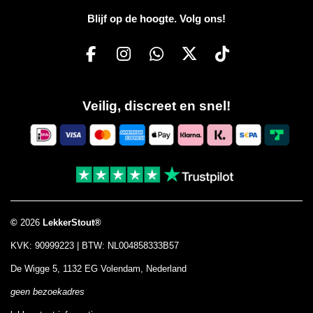
Blijf op de hoogte. Volg ons!
F
I
W
X
T
a
n
h
i
c
s
a
k
Veilig, discreet en snel!
e
t
t
T
b
a
s
o
o
g
A
k
o
r
p
k
a
p
m
©
2026
LekkerStout®
KVK: 90999223 | BTW: NL004858333B57
De Wigge 5, 1132 EG Volendam, Nederland
geen bezoekadres