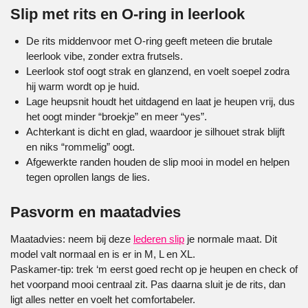
Slip met rits en O-ring in leerlook
De rits middenvoor met O-ring geeft meteen die brutale
leerlook vibe, zonder extra frutsels.
Leerlook stof oogt strak en glanzend, en voelt soepel zodra
hij warm wordt op je huid.
Lage heupsnit houdt het uitdagend en laat je heupen vrij, dus
het oogt minder “broekje” en meer “yes”.
Achterkant is dicht en glad, waardoor je silhouet strak blijft
en niks “rommelig” oogt.
Afgewerkte randen houden de slip mooi in model en helpen
tegen oprollen langs de lies.
Pasvorm en maatadvies
Maatadvies: neem bij deze
lederen slip
je normale maat. Dit
model valt normaal en is er in M, L en XL.
Paskamer-tip: trek ‘m eerst goed recht op je heupen en check of
het voorpand mooi centraal zit. Pas daarna sluit je de rits, dan
ligt alles netter en voelt het comfortabeler.