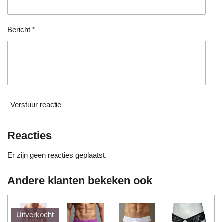
r
e
n
Bericht *
Verstuur reactie
Reacties
Er zijn geen reacties geplaatst.
Andere klanten bekeken ook
Uitverkocht