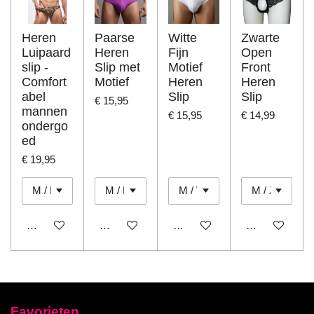
Heren
Paarse
Witte
Zwarte
Luipaard
Heren
Fijn
Open
slip -
Slip met
Motief
Front
Comfort
Motief
Heren
Heren
abel
Slip
Slip
€ 15,95
mannen
€ 15,95
€ 14,99
ondergo
ed
€ 19,95
Houd mij op de hoogte
In winkelwagen
In winkelwagen
In winkelwage
Favorieten