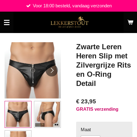
Voor 18:00 besteld, vandaag verzonden
Ga
direct
naar
de
hoofdinhoud
Zwarte Leren
Heren Slip met
Zilvergrijze Rits
en O-Ring
Detail
€ 23,95
GRATIS verzending
Maat