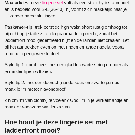
Maatadvies:
deze
lingerie set
valt als een stretchy instapmodel
en is bedoeld voor S-L (36-40); hij vormt zich makkelijk naar je
lijf zonder harde sluitingen.
Paskamer-tip:
trek eerst de high waist short rustig omhoog tot
hij echt op je taille zit en leg daarna de top recht, zodat het
ladderfront mooi gecentreerd blijft en de randen niet draaien. Let
bij het aantrekken even op met ringen en lange nagels, vooral
rond het opengewerkte deel.
Style tip 1: combineer met een gladde zwarte string eronder als
je minder lijnen wilt zien.
Style tip 2: met een doorschijnende kous en zwarte pumps
maak je ‘m meteen avondproof.
Zin om ‘m van dichtbij te voelen? Gooi ’m in je winkelmandje en
maak er vanavond wat leuks van.
Hoe houd je deze lingerie set met
ladderfront mooi?