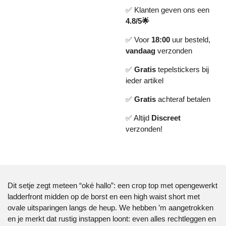
✅ Klanten geven ons een
4.8/5🌟
✅ Voor
18:00
uur besteld,
vandaag
verzonden
✅
Gratis
tepelstickers bij
ieder artikel
✅
Gratis
achteraf betalen
✅ Altijd
Discreet
verzonden!
Dit setje zegt meteen “oké hallo”: een crop top met opengewerkt
ladderfront midden op de borst en een high waist short met
ovale uitsparingen langs de heup. We hebben ’m aangetrokken
en je merkt dat rustig instappen loont: even alles rechtleggen en