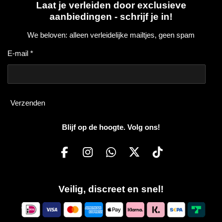
Laat je verleiden door exclusieve
aanbiedingen - schrijf je in!
We beloven: alleen verleidelijke mailtjes, geen spam
E-mail *
Verzenden
Blijf op de hoogte. Volg ons!
F
I
W
X
T
a
n
h
i
c
s
a
k
Veilig, discreet en snel!
e
t
t
T
b
a
s
o
o
g
A
k
o
r
p