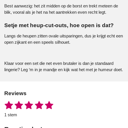
Best aanwezig: het zit midden op de borst en trekt meteen de
blik, vooral als je het na het aantrekken even recht legt.
Setje met heup-cut-outs, hoe open is dat?
Langs de heupen zitten ovale uitsparingen, dus je krijgt echt een
open zijkant en een speels silhouet.
Klaar voor een set die net even brutaler is dan je standaard
lingerie? Leg ‘m in je mandje en kijk wat het met je humeur doet.
Reviews
1
2
3
4
5
S
R
t
a
s
s
s
s
s
e
1 stem
t
m
t
t
t
t
t
i
m
e