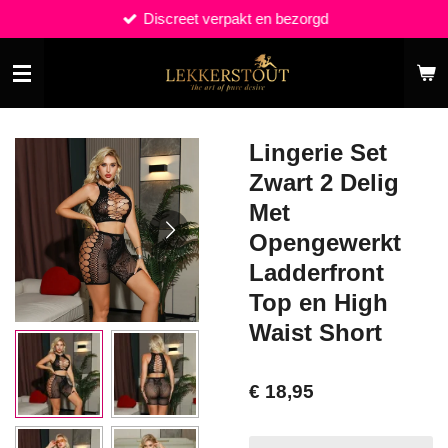
Discreet verpakt en bezorgd
Ga
direct
naar
de
hoofdinhoud
Lingerie Set
Zwart 2 Delig
Met
Opengewerkt
Ladderfront
Top en High
Waist Short
€ 18,95