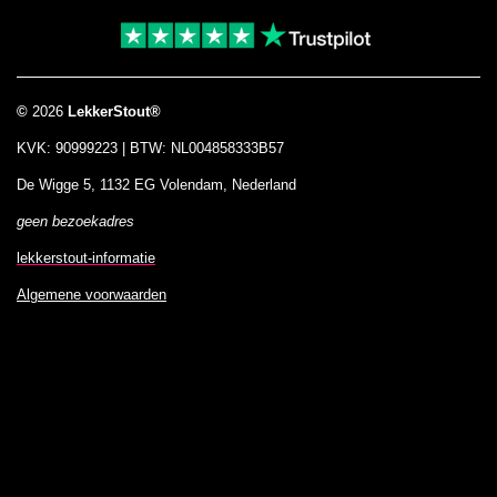
k
a
p
m
©
2026
LekkerStout®
KVK: 90999223 | BTW: NL004858333B57
De Wigge 5, 1132 EG Volendam, Nederland
geen bezoekadres
lekkerstout-informatie
Algemene voorwaarden