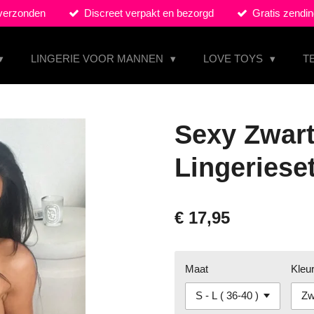
 verzonden
Discreet verpakt en bezorgd
Gratis zendin
LINGERIE VOOR MANNEN
LOVE TOYS
T
Sexy Zwart
Lingeriese
€ 17,95
Maat
Kleu