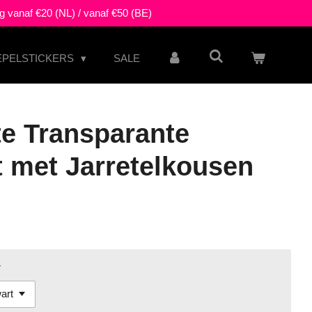
g vanaf €20 (NL) / vanaf €50 (BE)
EPELSTICKERS
SALE
e Transparante
t met Jarretelkousen
r