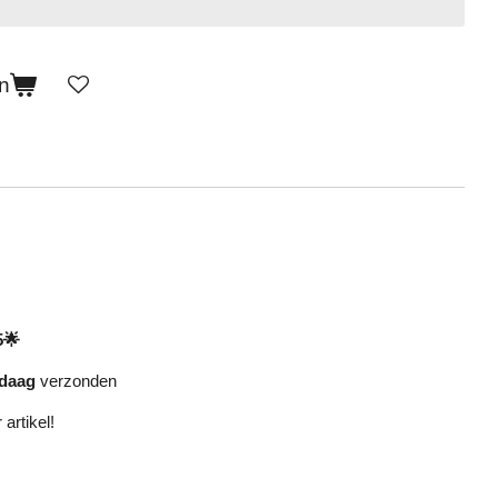
n
5🌟
daag
verzonden
 artikel!