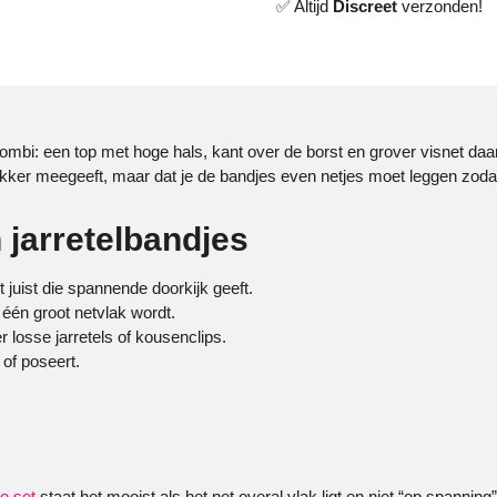
✅ Altijd
Discreet
verzonden!
ombi: een top met hoge hals, kant over de borst en grover visnet daar
ker meegeeft, maar dat je de bandjes even netjes moet leggen zodat all
 jarretelbandjes
t juist die spannende doorkijk geeft.
 één groot netvlak wordt.
r losse jarretels of kousenclips.
 of poseert.
ie set
staat het mooist als het net overal vlak ligt en niet “op spanning” 