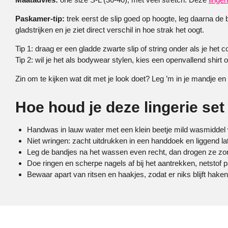
Paskamer-tip:
trek eerst de slip goed op hoogte, leg daarna de 
gladstrijken en je ziet direct verschil in hoe strak het oogt.
Tip 1: draag er een gladde zwarte slip of string onder als je het c
Tip 2: wil je het als bodywear stylen, kies een openvallend shirt o
Zin om te kijken wat dit met je look doet? Leg ’m in je mandje en
Hoe houd je deze lingerie se
Handwas in lauw water met een klein beetje mild wasmiddel we
Niet wringen: zacht uitdrukken in een handdoek en liggend la
Leg de bandjes na het wassen even recht, dan drogen ze zon
Doe ringen en scherpe nagels af bij het aantrekken, netstof p
Bewaar apart van ritsen en haakjes, zodat er niks blijft haken