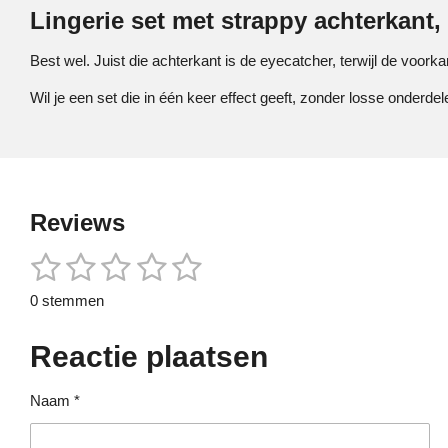
Lingerie set met strappy achterkant,
Best wel. Juist die achterkant is de eyecatcher, terwijl de voork
Wil je een set die in één keer effect geeft, zonder losse onderde
Reviews
1
2
3
4
5
S
R
t
a
s
s
s
s
s
e
0 stemmen
t
m
t
t
t
t
t
i
m
e
Reactie plaatsen
n
e
e
e
e
e
n
g
r
r
r
r
r
:
Naam *
0
r
r
r
r
s