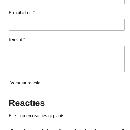
e
e
e
e
t
e
n
n
n
n
E-mailadres *
r
r
e
n
Bericht *
Verstuur reactie
Reacties
Er zijn geen reacties geplaatst.