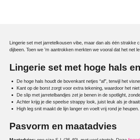
Lingerie set met jarretelkousen vibe, maar dan als één strakke c
dijbeen. Toen we ’m aantrokken merkten we vooral dat het net lek
Lingerie set met hoge hals en
De hoge hals houdt de bovenkant netjes “af”, terwijl het visne
Kant op de borst zorgt voor extra tekening, waardoor het niet
De slip met jarretelbandjes zet je benen in de spotlight, zonde
Achter krijg je die speelse strappy look, juist leuk als je draait
High leg snit maakt de lijn langer en voelt vrij rond je heupen.
Pasvorm en maatadvies
Maatadvies:
one size S-L (36-40), met veel stretch. Deze
linger