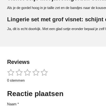
Als je de gordel hoog in je taille zet en de bandjes naar de kousen pa
Lingerie set met grof visnet: schijnt
Ja, dit is echt doorkijk. Met een glad setje eronder bepaal je zel
Reviews
1
2
3
4
5
S
R
t
a
s
s
s
s
s
e
0 stemmen
t
m
t
t
t
t
t
i
m
e
Reactie plaatsen
n
e
e
e
e
e
n
g
r
r
r
r
r
:
Naam *