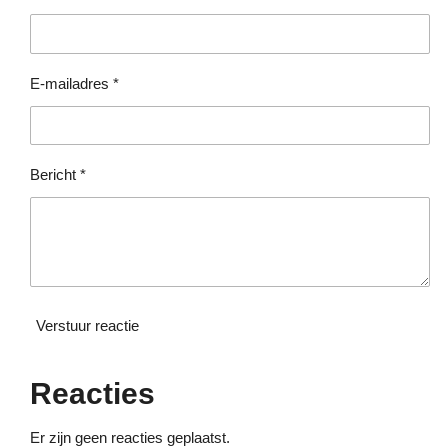
0
r
r
r
r
s
e
e
e
e
t
e
n
n
n
n
E-mailadres *
r
r
e
n
Bericht *
Verstuur reactie
Reacties
Er zijn geen reacties geplaatst.