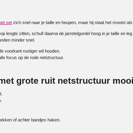
net set
zich snel naar je taille en heupen, maar hij staat het mooist als a
 lengte zitten, schuif daarna de jarretelgordel hoog in je taille en le
banden minder snel.
de voorkant rustiger wil houden.
alle focus op de rode netstructuur.
met grote ruit netstructuur moo
t.
.
trekken of achter bandjes haken.