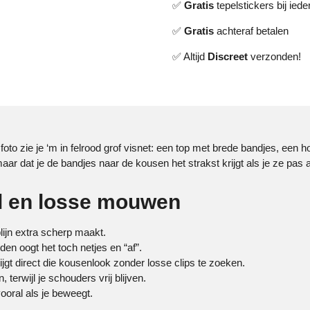
✅
Gratis
tepelstickers bij ieder
✅
Gratis
achteraf betalen
✅ Altijd
Discreet
verzonden!
oto zie je ‘m in felrood grof visnet: een top met brede bandjes, een
r dat je de bandjes naar de kousen het strakst krijgt als je ze pas al
el en losse mouwen
lijn extra scherp maakt.
den oogt het toch netjes en “af”.
ijgt direct die kousenlook zonder losse clips te zoeken.
terwijl je schouders vrij blijven.
ooral als je beweegt.