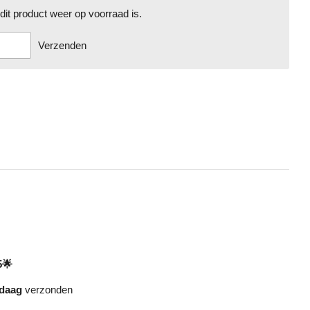
it product weer op voorraad is.
Verzenden
5🌟
daag
verzonden