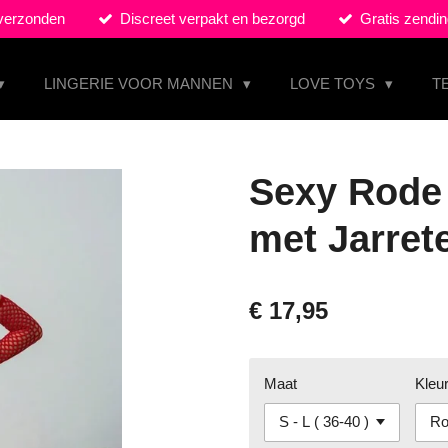
 verzonden
Discreet verpakt en bezorgd
Gratis zendin
LINGERIE VOOR MANNEN
LOVE TOYS
T
Sexy Rode 
met Jarre
€ 17,95
Maat
Kleu