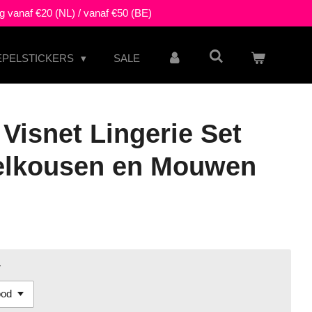
g vanaf €20 (NL) / vanaf €50 (BE)
EPELSTICKERS
SALE
Visnet Lingerie Set
telkousen en Mouwen
r