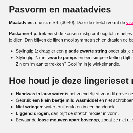
Pasvorm en maatadvies
Maatadvies:
one size S-L (36-40). Door de stretch vormt de
vis
Paskamer-tip:
trek eerst de kousen rustig omhoog tot ze netjes op
je dijen. Dan blijven de lijnen mooi symmetrisch en draaien de 
Stylingtip 1: draag er een
gladde zwarte string
onder als je 
Stylingtip 2: met
zwarte pumps
en een simpele ketting blijft 
Zin om ‘m aan te trekken? Gooi ’m in je winkelmandje.
Hoe houd je deze lingerieset 
Handwas in lauw water
is het vriendelijkst voor dit grove ne
Gebruik
een klein beetje mild wasmiddel
en niet schrobben
Niet wringen
: water eruit drukken in een handdoek.
Liggend drogen
, dan blijft de stretch mooier in vorm.
Bewaar de
losse mouwen apart bovenop
, zodat ze niet ui