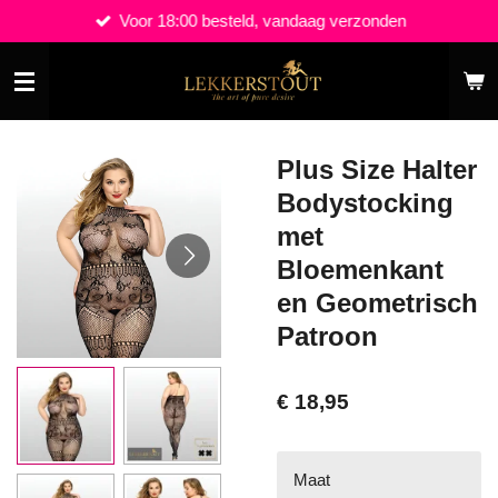
Voor 18:00 besteld, vandaag verzonden
Ga
direct
naar
de
hoofdinhoud
Plus Size Halter
Bodystocking
met
Bloemenkant
en Geometrisch
Patroon
€ 18,95
Maat