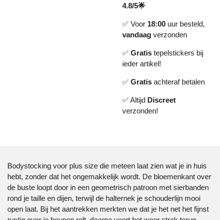
4.8/5🌟
✅ Voor
18:00
uur besteld,
vandaag
verzonden
✅
Gratis
tepelstickers bij
ieder artikel!
✅
Gratis
achteraf betalen
✅ Altijd
Discreet
verzonden!
Bodystocking voor plus size die meteen laat zien wat je in huis
hebt, zonder dat het ongemakkelijk wordt. De bloemenkant over
de buste loopt door in een geometrisch patroon met sierbanden
rond je taille en dijen, terwijl de halternek je schouderlijn mooi
open laat. Bij het aantrekken merkten we dat je het net het fijnst
rustig over je heupen rolt, daarna veert het weer strak terug.