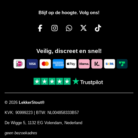
Blijf op de hoogte. Volg ons!
F
I
W
X
T
a
n
h
i
c
s
a
k
Veilig, discreet en snel!
e
t
t
T
b
a
s
o
o
g
A
k
o
r
p
k
a
p
m
©
2026
LekkerStout®
KVK: 90999223 | BTW: NL004858333B57
De Wigge 5, 1132 EG Volendam, Nederland
geen bezoekadres