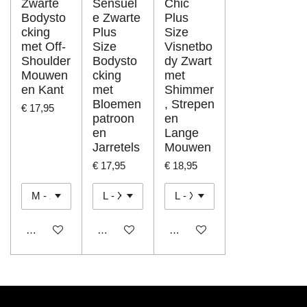
Zwarte
Sensuel
Chic
Bodysto
e Zwarte
Plus
cking
Plus
Size
met Off-
Size
Visnetbo
Shoulder
Bodysto
dy Zwart
Mouwen
cking
met
en Kant
met
Shimmer
Bloemen
, Strepen
€ 17,95
patroon
en
en
Lange
Jarretels
Mouwen
€ 17,95
€ 18,95
In winkelwagen
In winkelwagen
In winkelwagen