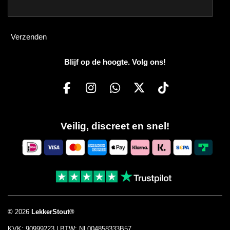
Verzenden
Blijf op de hoogte. Volg ons!
F
I
W
X
T
a
n
h
i
c
s
a
k
Veilig, discreet en snel!
e
t
t
T
b
a
s
o
o
g
A
k
o
r
p
k
a
p
m
©
2026
LekkerStout®
KVK: 90999223 | BTW: NL004858333B57