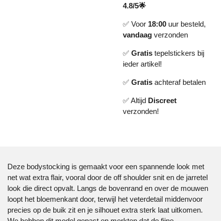
4.8/5🌟
✅ Voor
18:00
uur besteld,
vandaag
verzonden
✅
Gratis
tepelstickers bij
ieder artikel!
✅
Gratis
achteraf betalen
✅ Altijd
Discreet
verzonden!
Deze bodystocking is gemaakt voor een spannende look met
net wat extra flair, vooral door de off shoulder snit en de jarretel
look die direct opvalt. Langs de bovenrand en over de mouwen
loopt het bloemenkant door, terwijl het veterdetail middenvoor
precies op de buik zit en je silhouet extra sterk laat uitkomen.
We hebben dit model gepast en merkten dat de fijne