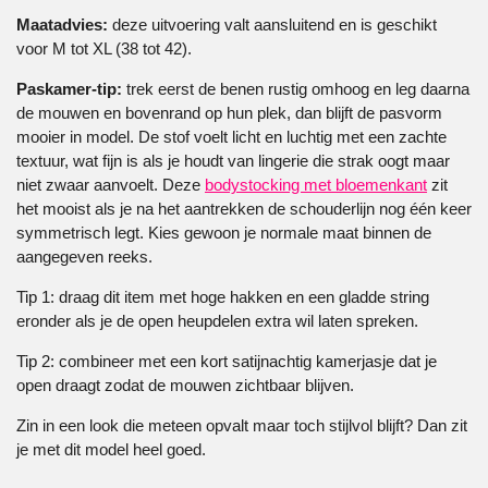
Maatadvies:
deze uitvoering valt aansluitend en is geschikt
voor M tot XL (38 tot 42).
Paskamer-tip:
trek eerst de benen rustig omhoog en leg daarna
de mouwen en bovenrand op hun plek, dan blijft de pasvorm
mooier in model. De stof voelt licht en luchtig met een zachte
textuur, wat fijn is als je houdt van lingerie die strak oogt maar
niet zwaar aanvoelt. Deze
bodystocking met bloemenkant
zit
het mooist als je na het aantrekken de schouderlijn nog één keer
symmetrisch legt. Kies gewoon je normale maat binnen de
aangegeven reeks.
Tip 1: draag dit item met hoge hakken en een gladde string
eronder als je de open heupdelen extra wil laten spreken.
Tip 2: combineer met een kort satijnachtig kamerjasje dat je
open draagt zodat de mouwen zichtbaar blijven.
Zin in een look die meteen opvalt maar toch stijlvol blijft? Dan zit
je met dit model heel goed.