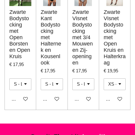
Zwarte
Zwarte
Zwarte
Zwarte
Bodysto
Kant
Visnet
Visnet
cking
Bodysto
Bodysto
Bodysto
met
cking
cking
cking
Open
met
met 3/4
met
Borsten
Halterne
Mouwen
Open
en Open
k en
en Zij-
Kruis en
Kruis
Kousenl
opening
Halterkra
ook
en
ag
€ 17,95
€ 17,95
€ 17,95
€ 19,95
In winkelwagen
In winkelwagen
In winkelwagen
In winkelwage