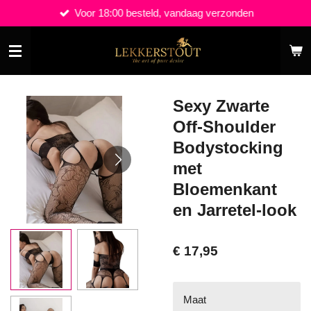
Voor 18:00 besteld, vandaag verzonden
Ga
direct
naar
de
hoofdinhoud
Sexy Zwarte
Off-Shoulder
Bodystocking
met
Bloemenkant
en Jarretel-look
€ 17,95
Maat