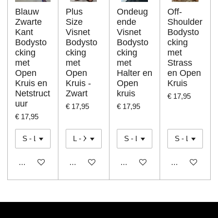
Blauw
Plus
Ondeug
Off-
Zwarte
Size
ende
Shoulder
Kant
Visnet
Visnet
Bodysto
Bodysto
Bodysto
Bodysto
cking
cking
cking
cking
met
met
met
met
Strass
Open
Open
Halter en
en Open
Kruis en
Kruis -
Open
Kruis
Netstruct
Zwart
kruis
€ 17,95
uur
€ 17,95
€ 17,95
€ 17,95
In winkelwagen
In winkelwagen
In winkelwagen
In winkelwage