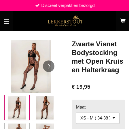
Discreet verpakt en bezorgd
Ga
direct
naar
de
hoofdinhoud
Zwarte Visnet
Bodystocking
met Open Kruis
en Halterkraag
€ 19,95
Maat