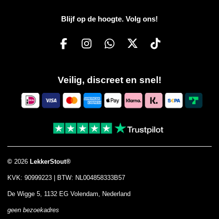
Blijf op de hoogte. Volg ons!
F
I
W
X
T
a
n
h
i
c
s
a
k
Veilig, discreet en snel!
e
t
t
T
b
a
s
o
o
g
A
k
o
r
p
k
a
p
m
©
2026
LekkerStout®
KVK: 90999223 | BTW: NL004858333B57
De Wigge 5, 1132 EG Volendam, Nederland
geen bezoekadres