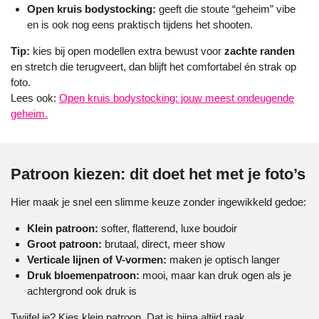
Open kruis bodystocking:
geeft die stoute “geheim” vibe
en is ook nog eens praktisch tijdens het shooten.
Tip:
kies bij open modellen extra bewust voor
zachte randen
en stretch die terugveert, dan blijft het comfortabel én strak op
foto.
Lees ook:
Open kruis bodystocking: jouw meest ondeugende
geheim.
Patroon kiezen: dit doet het met je foto’s
Hier maak je snel een slimme keuze zonder ingewikkeld gedoe:
Klein patroon:
softer, flatterend, luxe boudoir
Groot patroon:
brutaal, direct, meer show
Verticale lijnen of V-vormen:
maken je optisch langer
Druk bloemenpatroon:
mooi, maar kan druk ogen als je
achtergrond ook druk is
Twijfel je? Kies klein patroon. Dat is bijna altijd raak.