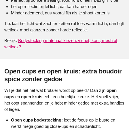
Perfect bij donkere setting, rood licht of een “bad girl” vibe
Let op reflectie bij fel licht, dat kan harder ogen
Minder ademend, dus vooral fijn als je shoot korter is
Tip: laat het licht wat zachter zetten (of kies warm licht), dan blijft
wetlook mooi glanzen zonder harde reflectie.
Bekijk:
Bodystocking materiaal kiezen: visnet, kant, mesh of
wetlook?
Open cups en open kruis: extra boudoir
spice zonder gedoe
Wil je dat het nét wat brutaler wordt op beeld? Dan zijn
open
cups
en
open kruis
echt een heerlijke keuze. Het voelt vrijer,
het oogt spannender, en je hebt minder gedoe met extra bandjes
of lagen.
Open cups bodystocking:
legt de focus op je buste en
werkt mega goed bij close-ups en schaduwlicht.