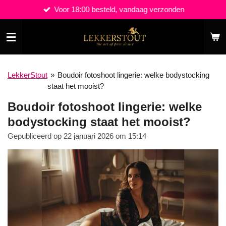
Voor 18:00 besteld, vandaag verzonden
Ga
direct
naar
de
hoofdinhoud
LekkerStout
»
Boudoir fotoshoot lingerie: welke bodystocking
staat het mooist?
Boudoir fotoshoot lingerie: welke
bodystocking staat het mooist?
Gepubliceerd op 22 januari 2026 om 15:14