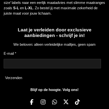
size’ labels naar een eerlijk maatadvies met slimme maatranges
zoals
S-L
en
L-XL
. Zo bestel jij met maximale zekerheid de
juiste maat voor jouw lichaam.
Laat je verleiden door exclusieve
aanbiedingen - schrijf je in!
We beloven: alleen verleidelijke mailtjes, geen spam
E-mail *
Verzenden
Blijf op de hoogte. Volg ons!
F
I
W
X
T