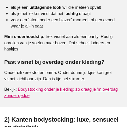
als je een
uitdagende look
wil die meteen opvalt
als je het lekker vindt dat het
luchtig
draagt
voor een “stout onder een blazer” moment, of een avond
waar je all-in gaat
Mini onderhoudstip:
trek visnet aan als een panty. Rustig
oprollen van je voeten naar boven. Dat scheelt ladders en
haaltjes.
Past visnet bij overdag onder kleding?
Onder dikkere stoffen prima. Onder dunne jurkjes kan grof
visnet zichtbaar zijn. Dan is fijn net slimmer.
Bekijk:
Bodystocking onder je kleding: zo draag je ’m overdag
zonder gedoe
2) Kanten bodystocking: luxe, sensueel