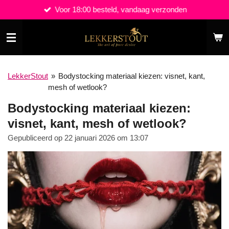
Voor 18:00 besteld, vandaag verzonden
Ga
direct
naar
de
hoofdinhoud
LekkerStout
»
Bodystocking materiaal kiezen: visnet, kant,
mesh of wetlook?
Bodystocking materiaal kiezen:
visnet, kant, mesh of wetlook?
Gepubliceerd op 22 januari 2026 om 13:07