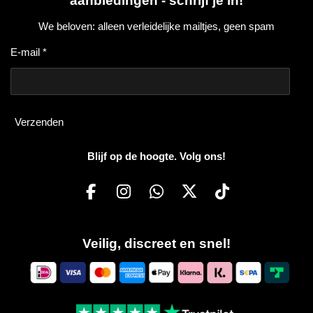
aanbiedingen - schrijf je in!
We beloven: alleen verleidelijke mailtjes, geen spam
E-mail *
Verzenden
Blijf op de hoogte. Volg ons!
F
I
W
X
T
a
n
h
i
c
s
a
k
Veilig, discreet en snel!
e
t
t
T
b
a
s
o
o
g
A
k
o
r
p
k
a
p