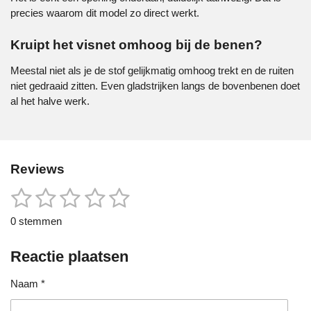
precies waarom dit model zo direct werkt.
Kruipt het visnet omhoog bij de benen?
Meestal niet als je de stof gelijkmatig omhoog trekt en de ruiten
niet gedraaid zitten. Even gladstrijken langs de bovenbenen doet
al het halve werk.
Reviews
1
2
3
4
5
S
R
t
a
s
s
s
s
s
e
0 stemmen
t
m
t
t
t
t
t
i
m
e
Reactie plaatsen
n
e
e
e
e
e
n
g
r
r
r
r
r
Naam *
:
0
r
r
r
r