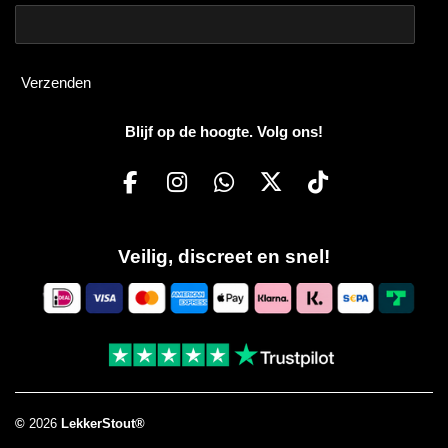
Verzenden
Blijf op de hoogte. Volg ons!
F
I
W
X
T
a
n
h
i
c
s
a
k
Veilig, discreet en snel!
e
t
t
T
b
a
s
o
o
g
A
k
o
r
p
k
a
p
m
©
2026
LekkerStout®