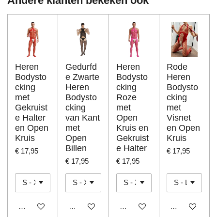
Andere klanten bekeken ook
Heren
Gedurfd
Heren
Rode
Bodysto
e Zwarte
Bodysto
Heren
cking
Heren
cking
Bodysto
met
Bodysto
Roze
cking
Gekruist
cking
met
met
e Halter
van Kant
Open
Visnet
en Open
met
Kruis en
en Open
Kruis
Open
Gekruist
Kruis
Billen
e Halter
€ 17,95
€ 17,95
€ 17,95
€ 17,95
In winkelwagen
In winkelwagen
In winkelwagen
In winkelwage