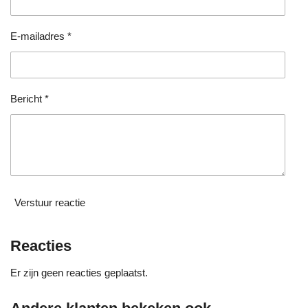
s
e
e
e
e
t
e
n
n
n
n
E-mailadres *
r
r
e
n
Bericht *
Verstuur reactie
Reacties
Er zijn geen reacties geplaatst.