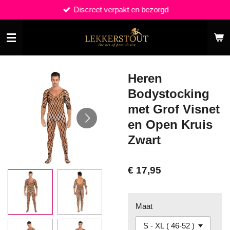
Discreet verpakt en bezorgd
Ga
direct
naar
de
hoofdinhoud
Heren
Bodystocking
met Grof Visnet
en Open Kruis
Zwart
€ 17,95
Maat