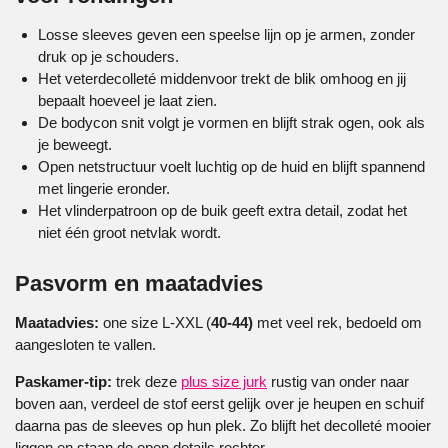
Losse sleeves geven een speelse lijn op je armen, zonder
druk op je schouders.
Het veterdecolleté middenvoor trekt de blik omhoog en jij
bepaalt hoeveel je laat zien.
De bodycon snit volgt je vormen en blijft strak ogen, ook als
je beweegt.
Open netstructuur voelt luchtig op de huid en blijft spannend
met lingerie eronder.
Het vlinderpatroon op de buik geeft extra detail, zodat het
niet één groot netvlak wordt.
Pasvorm en maatadvies
Maatadvies:
one size L-XXL (
40-44)
met veel rek, bedoeld om
aangesloten te vallen.
Paskamer-tip:
trek deze
plus size jurk
rustig van onder naar
boven aan, verdeel de stof eerst gelijk over je heupen en schuif
daarna pas de sleeves op hun plek. Zo blijft het decolleté mooier
liggen en staan de open details rechter.