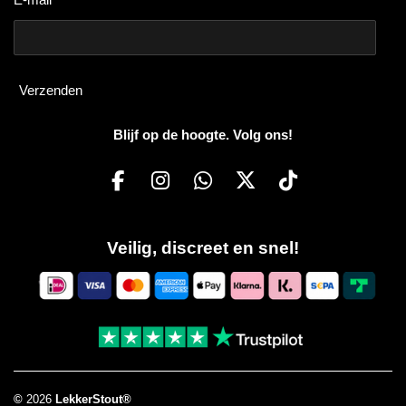
Verzenden
Blijf op de hoogte. Volg ons!
F
I
W
X
T
a
n
h
i
c
s
a
k
Veilig, discreet en snel!
e
t
t
T
b
a
s
o
o
g
A
k
o
r
p
k
a
p
m
©
2026
LekkerStout®