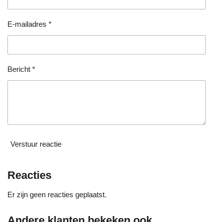
s
e
e
e
e
t
e
n
n
n
n
E-mailadres *
r
r
e
n
Bericht *
Verstuur reactie
Reacties
Er zijn geen reacties geplaatst.
Andere klanten bekeken ook