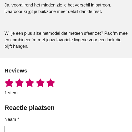
Ja, vooral rond het midden zie je het verschil in patroon.
Daardoor krijgt je buikzone meer detail dan de rest.
Wil je een plus size netmodel dat meteen sfeer zet? Pak ’m mee
en combineer ‘m met jouw favoriete lingerie voor een look die
blijft hangen.
Reviews
1
2
3
4
5
S
R
t
a
s
s
s
s
s
e
1 stem
t
m
t
t
t
t
t
i
m
e
Reactie plaatsen
n
e
e
e
e
e
n
g
r
r
r
r
r
Naam *
:
5
r
r
r
r