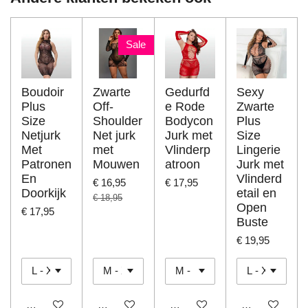
Sale
Boudoir
Zwarte
Gedurfd
Sexy
Plus
Off-
e Rode
Zwarte
Size
Shoulder
Bodycon
Plus
Netjurk
Net jurk
Jurk met
Size
Met
met
Vlinderp
Lingerie
Patronen
Mouwen
atroon
Jurk met
En
Vlinderd
€ 16,95
€ 17,95
Doorkijk
etail en
€ 18,95
Open
€ 17,95
Buste
€ 19,95
In winkelwagen
In winkelwagen
In winkelwagen
In winkelwage