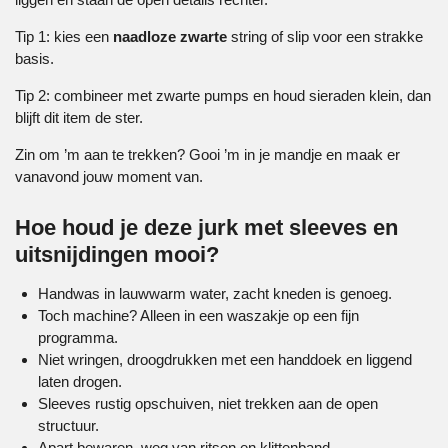
Tip 1: kies een
naadloze zwarte
string of slip voor een strakke
basis.
Tip 2: combineer met zwarte pumps en houd sieraden klein, dan
blijft dit item de ster.
Zin om ’m aan te trekken? Gooi ’m in je mandje en maak er
vanavond jouw moment van.
Hoe houd je deze jurk met sleeves en
uitsnijdingen mooi?
Handwas in lauwwarm water, zacht kneden is genoeg.
Toch machine? Alleen in een waszakje op een fijn
programma.
Niet wringen, droogdrukken met een handdoek en liggend
laten drogen.
Sleeves rustig opschuiven, niet trekken aan de open
structuur.
Apart bewaren, weg van ritsen en klittenband.