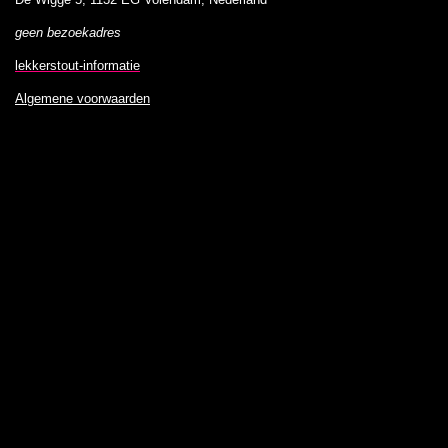
De Wigge 5, 1132 EG Volendam, Nederland
geen bezoekadres
lekkerstout-informatie
Algemene voorwaarden