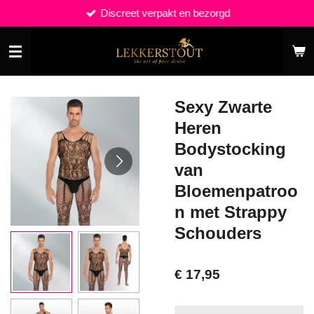
Discreet verpakt en bezorgd
Ga
direct
naar
de
hoofdinhoud
Sexy Zwarte
Heren
Bodystocking
van
Bloemenpatroo
n met Strappy
Schouders
€ 17,95