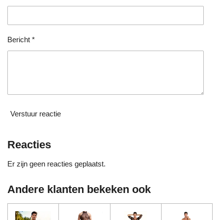
r
r
e
n
Bericht *
Verstuur reactie
Reacties
Er zijn geen reacties geplaatst.
Andere klanten bekeken ook