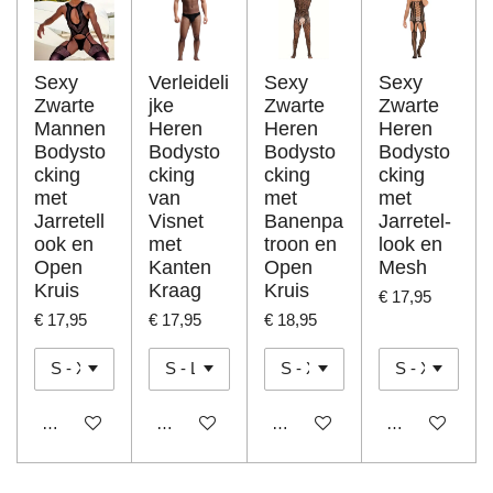
Sexy
Verleideli
Sexy
Sexy
Zwarte
jke
Zwarte
Zwarte
Mannen
Heren
Heren
Heren
Bodysto
Bodysto
Bodysto
Bodysto
cking
cking
cking
cking
met
van
met
met
Jarretell
Visnet
Banenpa
Jarretel-
ook en
met
troon en
look en
Open
Kanten
Open
Mesh
Kruis
Kraag
Kruis
€ 17,95
€ 17,95
€ 17,95
€ 18,95
In winkelwagen
In winkelwagen
In winkelwagen
In winkelwage