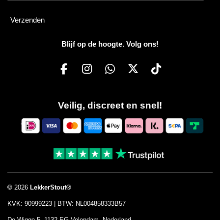
Verzenden
Blijf op de hoogte. Volg ons!
F
I
W
X
T
a
n
h
i
c
s
a
k
Veilig, discreet en snel!
e
t
t
T
b
a
s
o
o
g
A
k
o
r
p
k
a
p
m
©
2026
LekkerStout®
KVK: 90999223 | BTW: NL004858333B57