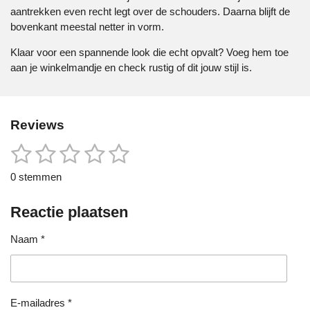
aantrekken even recht legt over de schouders. Daarna blijft de
bovenkant meestal netter in vorm.
Klaar voor een spannende look die echt opvalt? Voeg hem toe
aan je winkelmandje en check rustig of dit jouw stijl is.
Reviews
1
2
3
4
5
S
R
t
a
s
s
s
s
s
e
0 stemmen
t
m
t
t
t
t
t
i
m
e
Reactie plaatsen
n
e
e
e
e
e
n
g
r
r
r
r
r
Naam *
:
0
r
r
r
r
s
e
e
e
e
t
e
n
n
n
n
E-mailadres *