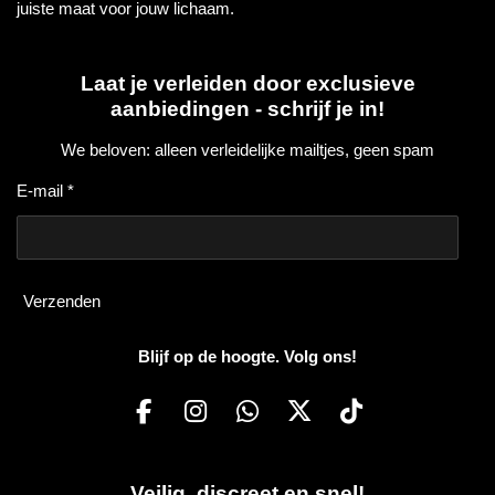
juiste maat voor jouw lichaam.
Laat je verleiden door exclusieve
aanbiedingen - schrijf je in!
We beloven: alleen verleidelijke mailtjes, geen spam
E-mail *
Verzenden
Blijf op de hoogte. Volg ons!
F
I
W
X
T
a
n
h
i
c
s
a
k
Veilig, discreet en snel!
e
t
t
T