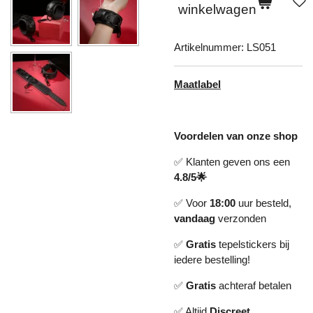
winkelwagen
Artikelnummer:
LS051
Maatlabel
Voordelen van onze shop
✅ Klanten geven ons een
4.8/5🌟
✅ Voor
18:00
uur besteld,
vandaag
verzonden
✅
Gratis
tepelstickers bij
iedere bestelling!
✅
Gratis
achteraf betalen
✅ Altijd
Discreet