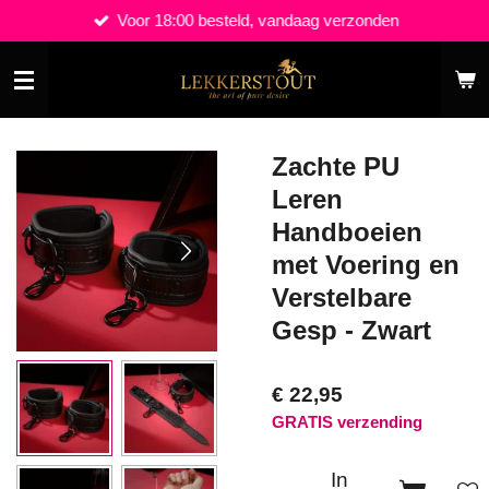
Voor 18:00 besteld, vandaag verzonden
Ga
direct
naar
de
hoofdinhoud
Zachte PU
Leren
Handboeien
met Voering en
Verstelbare
Gesp - Zwart
€ 22,95
GRATIS verzending
In