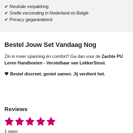
✔ Neutrale verpakking
✔ Snelle verzending in Nederland en België
✔ Privacy gegarandeerd
Bestel Jouw Set Vandaag Nog
Zin in meer spanning én comfort? Ga dan voor de
Zachte PU
Leren Handboeien - Verstelbaar van LekkerStout
.
🖤
Bestel discreet, geniet samen. Jij verdient het.
Reviews
1
2
3
4
5
S
R
t
a
s
s
s
s
s
e
1 stem
t