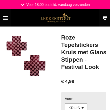
Voor 18:00 besteld, vandaag verzonden
Ga
direct
naar
de
hoofdinhoud
Roze
Tepelstickers
Kruis met Glans
Stippen -
Festival Look
€ 4,99
Vorm