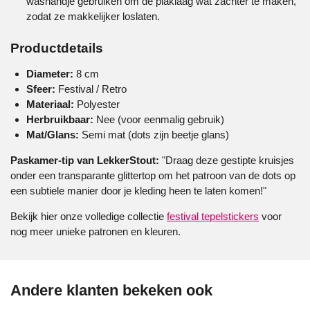
washandje gebruiken om de plaklaag wat zachter te maken,
zodat ze makkelijker loslaten.
Productdetails
Diameter:
8 cm
Sfeer:
Festival / Retro
Materiaal:
Polyester
Herbruikbaar:
Nee (voor eenmalig gebruik)
Mat/Glans:
Semi mat (dots zijn beetje glans)
Paskamer-tip van LekkerStout:
"Draag deze gestipte kruisjes
onder een transparante glittertop om het patroon van de dots op
een subtiele manier door je kleding heen te laten komen!"
Bekijk hier onze volledige collectie
festival tepelstickers
voor
nog meer unieke patronen en kleuren.
Andere klanten bekeken ook