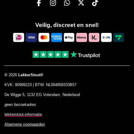
F
I
W
X
T
a
n
h
i
c
s
a
k
Veilig, discreet en snel!
e
t
t
T
b
a
s
o
o
g
A
k
o
r
p
k
a
p
m
©
2026
LekkerStout®
KVK: 90999223 | BTW: NL004858333B57
De Wigge 5, 1132 EG Volendam, Nederland
geen bezoekadres
lekkerstout-informatie
Algemene voorwaarden