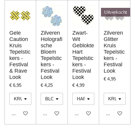
Uitverkocht
Gele
Zilveren
Zwart-
Zilveren
Caution
Holografi
Wit
Glitter
Kruis
sche
Geblokte
Kruis
Tepelstic
Bloem
Hart
Tepelstic
kers -
Tepelstic
Tepelstic
kers -
Festival
kers -
kers -
Festival
& Rave
Festival
Festival
Look
Look
Look
Look
€ 4,95
€ 6,95
€ 4,25
€ 4,99
In winkelwagen
In winkelwagen
In winkelwagen
Houd mij op d