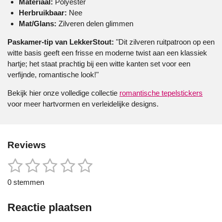
Materiaal:
Polyester
Herbruikbaar:
Nee
Mat/Glans:
Zilveren delen glimmen
Paskamer-tip van LekkerStout:
"Dit zilveren ruitpatroon op een
witte basis geeft een frisse en moderne twist aan een klassiek
hartje; het staat prachtig bij een witte kanten set voor een
verfijnde, romantische look!"
Bekijk hier onze volledige collectie
romantische tepelstickers
voor meer hartvormen en verleidelijke designs.
Reviews
1
2
3
4
5
S
R
t
a
s
s
s
s
s
e
0 stemmen
t
m
t
t
t
t
t
i
m
e
Reactie plaatsen
n
e
e
e
e
e
n
g