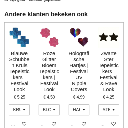
Andere klanten bekeken ook
Blauwe
Roze
Holografi
Zwarte
Schubbe
Glitter
sche
Ster
n Kruis
Bloem
Hartjes |
Tepelstic
Tepelstic
Tepelstic
Festival
kers -
kers -
kers |
UV
Festival
Festival
Festival
Nipple
& Rave
Look
Look
Covers
Look
€ 5,25
€ 4,50
€ 4,99
€ 4,25
In winkelwagen
In winkelwagen
In winkelwagen
In winkelwage