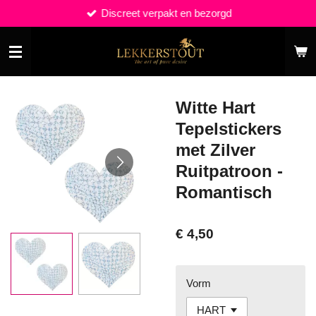
Discreet verpakt en bezorgd
Ga
direct
naar
de
hoofdinhoud
Witte Hart
Tepelstickers
met Zilver
Ruitpatroon -
Romantisch
€ 4,50
Vorm