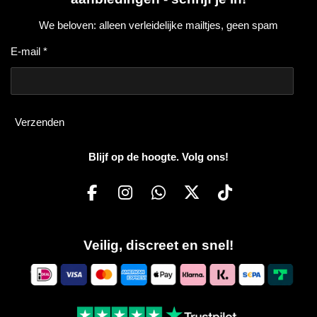
We beloven: alleen verleidelijke mailtjes, geen spam
E-mail *
Verzenden
Blijf op de hoogte. Volg ons!
F
I
W
X
T
a
n
h
i
c
s
a
k
Veilig, discreet en snel!
e
t
t
T
b
a
s
o
o
g
A
k
o
r
p
k
a
p