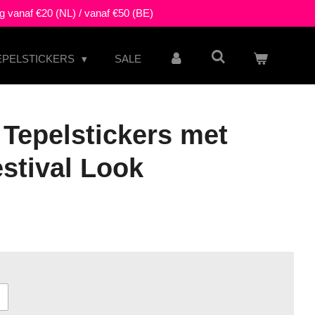
g vanaf €20 (NL) / vanaf €50 (BE)
EPELSTICKERS
SALE
 Tepelstickers met
estival Look