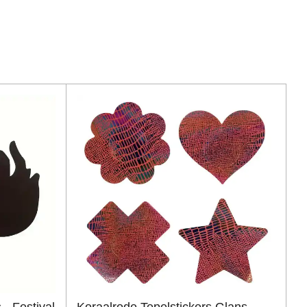
- Festival
Koraalrode Tepelstickers Glans -