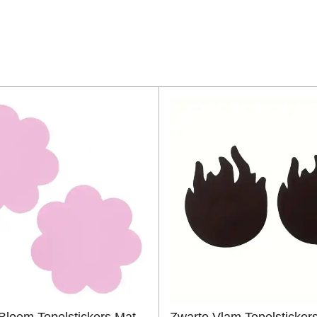
Bloem Tepelstickers Mat -
Zwarte Vlam Tepelstickers 