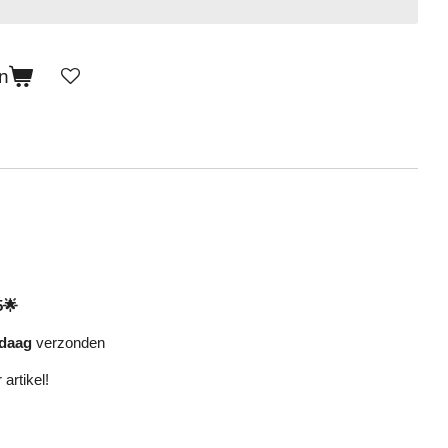
n
5🌟
daag
verzonden
 artikel!