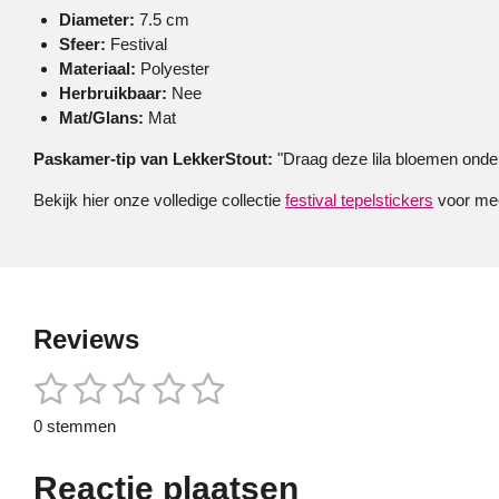
Diameter:
7.5 cm
Sfeer:
Festival
Materiaal:
Polyester
Herbruikbaar:
Nee
Mat/Glans:
Mat
Paskamer-tip van LekkerStout:
"Draag deze lila bloemen onder
Bekijk hier onze volledige collectie
festival tepelstickers
voor mee
Reviews
1
2
3
4
5
S
R
t
a
s
s
s
s
s
e
0 stemmen
t
m
t
t
t
t
t
i
m
e
Reactie plaatsen
n
e
e
e
e
e
n