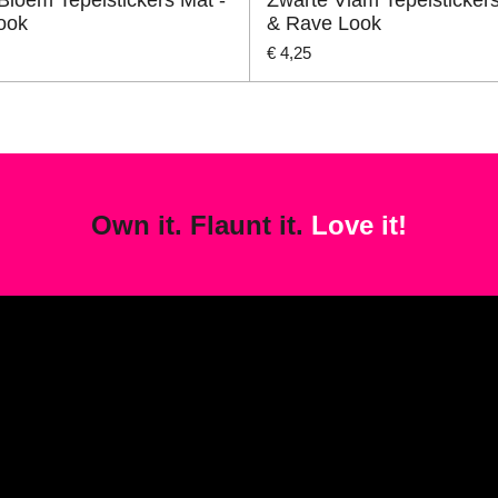
Look
& Rave Look
€ 4,25
Own it. Flaunt it.
Love it!