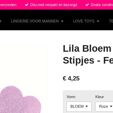
 verzonden
Discreet verpakt en bezorgd
Gratis zendin
LINGERIE VOOR MANNEN
LOVE TOYS
T
Lila Bloem
Stipjes - F
€ 4,25
Vorm
Kleur