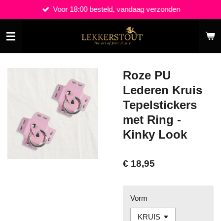
Voor 18:00 besteld, vandaag verzonden
Ga
direct
naar
de
hoofdinhoud
Roze PU
Lederen Kruis
Tepelstickers
met Ring -
Kinky Look
€ 18,95
Vorm