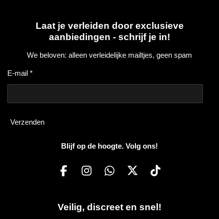
Laat je verleiden door exclusieve
aanbiedingen - schrijf je in!
We beloven: alleen verleidelijke mailtjes, geen spam
E-mail *
Verzenden
Blijf op de hoogte. Volg ons!
F
I
W
X
T
a
n
h
i
c
s
a
k
Veilig, discreet en snel!
e
t
t
T
b
a
s
o