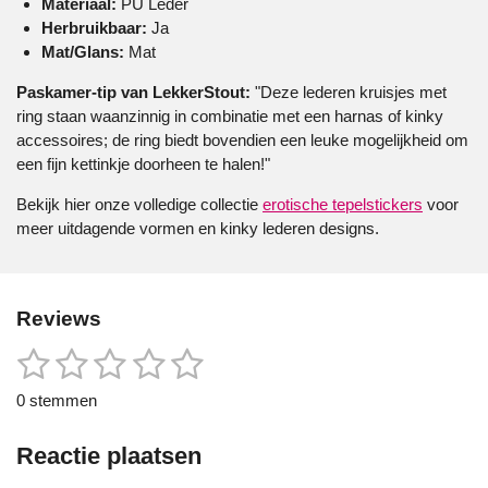
Materiaal:
PU Leder
Herbruikbaar:
Ja
Mat/Glans:
Mat
Paskamer-tip van LekkerStout:
"Deze lederen kruisjes met
ring staan waanzinnig in combinatie met een harnas of kinky
accessoires; de ring biedt bovendien een leuke mogelijkheid om
een fijn kettinkje doorheen te halen!"
Bekijk hier onze volledige collectie
erotische tepelstickers
voor
meer uitdagende vormen en kinky lederen designs.
Reviews
1
2
3
4
5
S
R
t
a
s
s
s
s
s
e
0 stemmen
t
m
t
t
t
t
t
i
m
e
Reactie plaatsen
n
e
e
e
e
e
n
g