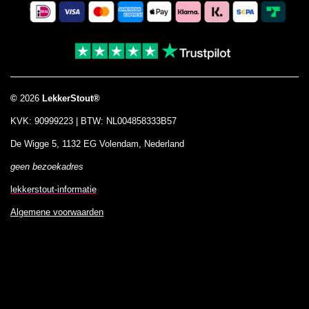
o
g
A
k
o
r
p
k
a
p
m
©
2026
LekkerStout®
KVK: 90999223 | BTW: NL004858333B57
De Wigge 5, 1132 EG Volendam, Nederland
geen bezoekadres
lekkerstout-informatie
Algemene voorwaarden