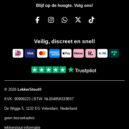
Blijf op de hoogte. Volg ons!
F
I
W
X
T
a
n
h
i
c
s
a
k
Veilig, discreet en snel!
e
t
t
T
b
a
s
o
o
g
A
k
o
r
p
k
a
p
m
©
2026
LekkerStout®
KVK: 90999223 | BTW: NL004858333B57
De Wigge 5, 1132 EG Volendam, Nederland
geen bezoekadres
lekkerstout-informatie