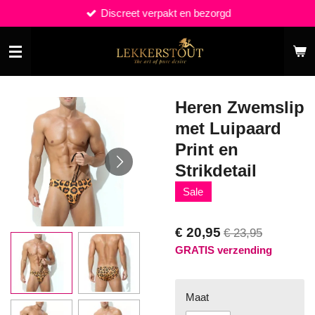
Discreet verpakt en bezorgd
Ga
direct
naar
de
hoofdinhoud
Heren Zwemslip
met Luipaard
Print en
Strikdetail
Sale
€ 20,95
€ 23,95
GRATIS verzending
Maat