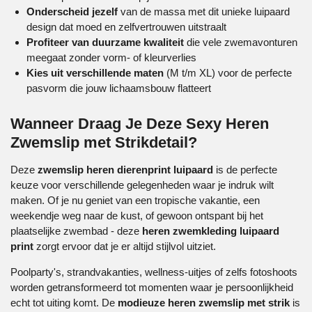
Onderscheid jezelf
van de massa met dit unieke luipaard
design dat moed en zelfvertrouwen uitstraalt
Profiteer van duurzame kwaliteit
die vele zwemavonturen
meegaat zonder vorm- of kleurverlies
Kies uit verschillende maten
(M t/m XL) voor de perfecte
pasvorm die jouw lichaamsbouw flatteert
Wanneer Draag Je Deze Sexy Heren
Zwemslip met Strikdetail?
Deze
zwemslip heren dierenprint luipaard
is de perfecte
keuze voor verschillende gelegenheden waar je indruk wilt
maken. Of je nu geniet van een tropische vakantie, een
weekendje weg naar de kust, of gewoon ontspant bij het
plaatselijke zwembad - deze
heren zwemkleding luipaard
print
zorgt ervoor dat je er altijd stijlvol uitziet.
Poolparty's, strandvakanties, wellness-uitjes of zelfs fotoshoots
worden getransformeerd tot momenten waar je persoonlijkheid
echt tot uiting komt. De
modieuze heren zwemslip met strik
is