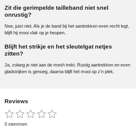
Zit die gerimpelde tailleband niet snel
onrustig?
Nee, juist niet. Als je de band bij het aantrekken even recht legt,
blijft hij mooi vlak op je heupen.
Blijft het strikje en het sleutelgat netjes
zitten?
Ja, zolang je niet aan de mesh trekt. Rustig aantrekken en even
gladstrijken is genoeg, daarna blijft het mooi op z’n plek.
Reviews
1
2
3
4
5
S
R
t
a
s
s
s
s
s
e
0 stemmen
t
m
t
t
t
t
t
i
m