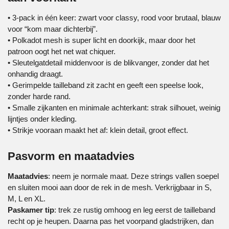
• 3-pack in één keer: zwart voor classy, rood voor brutaal, blauw
voor “kom maar dichterbij”.
• Polkadot mesh is super licht en doorkijk, maar door het
patroon oogt het net wat chiquer.
• Sleutelgatdetail middenvoor is de blikvanger, zonder dat het
onhandig draagt.
• Gerimpelde tailleband zit zacht en geeft een speelse look,
zonder harde rand.
• Smalle zijkanten en minimale achterkant: strak silhouet, weinig
lijntjes onder kleding.
• Strikje vooraan maakt het af: klein detail, groot effect.
Pasvorm en maatadvies
Maatadvies
: neem je normale maat. Deze strings vallen soepel
en sluiten mooi aan door de rek in de mesh. Verkrijgbaar in S,
M, L en XL.
Paskamer tip
: trek ze rustig omhoog en leg eerst de tailleband
recht op je heupen. Daarna pas het voorpand gladstrijken, dan