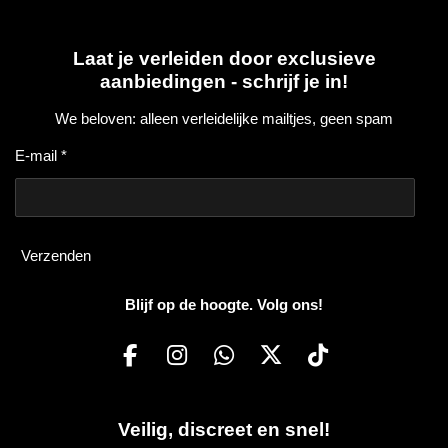
Laat je verleiden door exclusieve
aanbiedingen - schrijf je in!
We beloven: alleen verleidelijke mailtjes, geen spam
E-mail *
Verzenden
Blijf op de hoogte. Volg ons!
F
I
W
X
T
a
n
h
i
c
s
a
k
Veilig, discreet en snel!
e
t
t
T