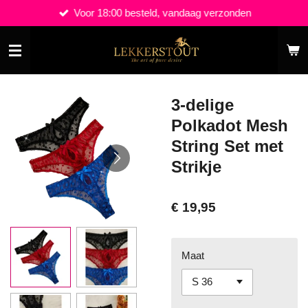
Voor 18:00 besteld, vandaag verzonden
Ga
direct
naar
de
hoofdinhoud
3-delige
Polkadot Mesh
String Set met
Strikje
€ 19,95
Maat