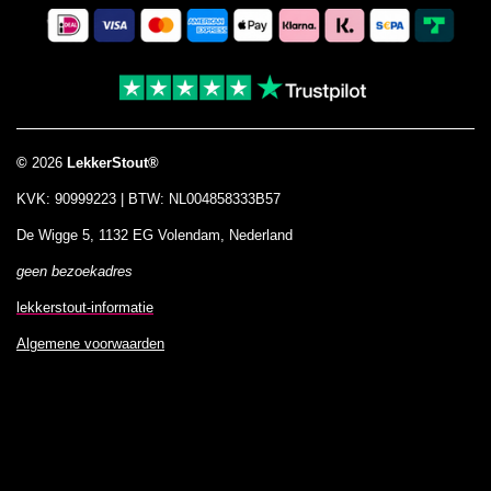
b
a
s
o
o
g
A
k
o
r
p
k
a
p
m
©
2026
LekkerStout®
KVK: 90999223 | BTW: NL004858333B57
De Wigge 5, 1132 EG Volendam, Nederland
geen bezoekadres
lekkerstout-informatie
Algemene voorwaarden