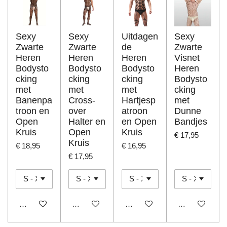
Sexy
Sexy
Uitdagen
Sexy
Zwarte
Zwarte
de
Zwarte
Heren
Heren
Heren
Visnet
Bodysto
Bodysto
Bodysto
Heren
cking
cking
cking
Bodysto
met
met
met
cking
Banenpa
Cross-
Hartjesp
met
troon en
over
atroon
Dunne
Open
Halter en
en Open
Bandjes
Kruis
Open
Kruis
€ 17,95
Kruis
€ 18,95
€ 16,95
€ 17,95
In winkelwagen
In winkelwagen
In winkelwagen
In winkelwage