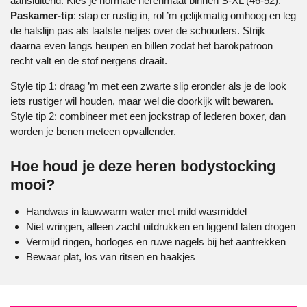
aansluitend. Kies je normale herenmaat binnen S-XL (46-52).
Paskamer-tip
: stap er rustig in, rol ’m gelijkmatig omhoog en leg
de halslijn pas als laatste netjes over de schouders. Strijk
daarna even langs heupen en billen zodat het barokpatroon
recht valt en de stof nergens draait.
Style tip 1: draag ’m met een zwarte slip eronder als je de look
iets rustiger wil houden, maar wel die doorkijk wilt bewaren.
Style tip 2: combineer met een jockstrap of lederen boxer, dan
worden je benen meteen opvallender.
Hoe houd je deze heren bodystocking
mooi?
Handwas in lauwwarm water met mild wasmiddel
Niet wringen, alleen zacht uitdrukken en liggend laten drogen
Vermijd ringen, horloges en ruwe nagels bij het aantrekken
Bewaar plat, los van ritsen en haakjes