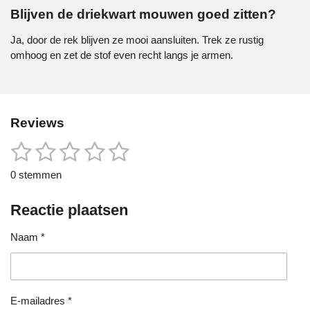
Blijven de driekwart mouwen goed zitten?
Ja, door de rek blijven ze mooi aansluiten. Trek ze rustig
omhoog en zet de stof even recht langs je armen.
Reviews
1
2
3
4
5
S
R
t
a
s
s
s
s
s
e
0 stemmen
t
m
t
t
t
t
t
i
m
e
Reactie plaatsen
n
e
e
e
e
e
n
g
r
r
r
r
r
Naam *
:
0
r
r
r
r
s
e
e
e
e
t
e
n
n
n
n
E-mailadres *