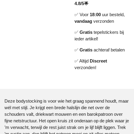
4.8/5🌟
✅ Voor
18:00
uur besteld,
vandaag
verzonden
✅
Gratis
tepelstickers bij
ieder artikel!
✅
Gratis
achteraf betalen
✅ Altijd
Discreet
verzonden!
Deze bodystocking is voor wie het graag spannend houdt, maar
wél met stijl. Je krijgt een brede halslijn die net over de
schouders valt, driekwart mouwen en een barokpatroon over
fijne netstructuur. Het open kruis zit onderaan op de plek waar je
’m verwacht, terwijl de rest juist strak om je lijf blijft liggen. Trek
’m rustig aan, dan blijft het patroon mooi en zit alles meteen