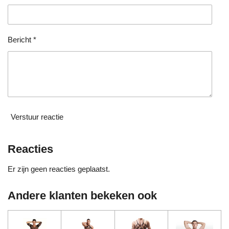
r
r
e
n
Bericht *
Verstuur reactie
Reacties
Er zijn geen reacties geplaatst.
Andere klanten bekeken ook