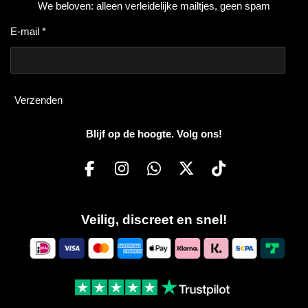
We beloven: alleen verleidelijke mailtjes, geen spam
E-mail *
Verzenden
Blijf op de hoogte. Volg ons!
F
I
W
X
T
a
n
h
i
c
s
a
k
Veilig, discreet en snel!
e
t
t
T
b
a
s
o
o
g
A
k
o
r
p
k
a
p
m