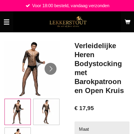
Voor 18:00 besteld, vandaag verzonden
Ga
direct
naar
de
hoofdinhoud
Verleidelijke
Heren
Bodystocking
met
Barokpatroon
en Open Kruis
€ 17,95
Maat