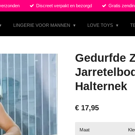
 verzonden
Discreet verpakt en bezorgd
Gratis zendin
LINGERIE VOOR MANNEN
LOVE TOYS
T
Gedurfde 
Jarretelbo
Halternek
€ 17,95
Maat
Kle