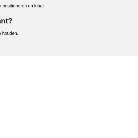
k positioneren en klaar.
ant?
te houden.