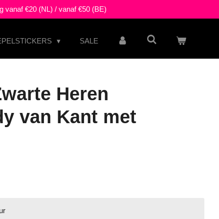
g vanaf €20 (NL) / vanaf €50 (BE)
EPELSTICKERS
SALE
Zwarte Heren
dy van Kant met
ur