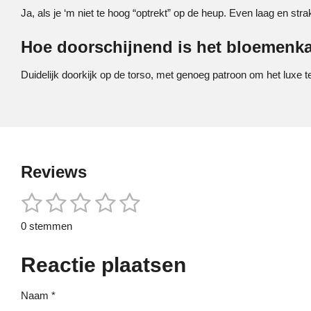
Ja, als je ‘m niet te hoog “optrekt” op de heup. Even laag en stra
Hoe doorschijnend is het bloemenk
Duidelijk doorkijk op de torso, met genoeg patroon om het luxe 
Reviews
1
2
3
4
5
S
R
t
a
s
s
s
s
s
e
0 stemmen
t
m
t
t
t
t
t
i
m
e
Reactie plaatsen
n
e
e
e
e
e
n
g
r
r
r
r
r
:
Naam *
0