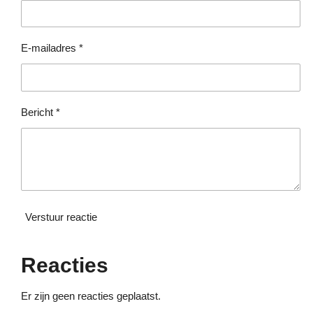
r
r
r
r
s
e
e
e
e
t
e
n
n
n
n
E-mailadres *
r
r
e
n
Bericht *
Verstuur reactie
Reacties
Er zijn geen reacties geplaatst.