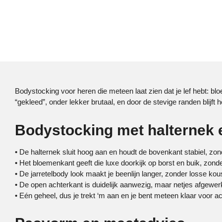
Bodystocking voor heren die meteen laat zien dat je lef hebt: blo
“gekleed”, onder lekker brutaal, en door de stevige randen blijft 
Bodystocking met halternek e
• De halternek sluit hoog aan en houdt de bovenkant stabiel, zo
• Het bloemenkant geeft die luxe doorkijk op borst en buik, zond
• De jarretelbody look maakt je beenlijn langer, zonder losse kous
• De open achterkant is duidelijk aanwezig, maar netjes afgewer
• Eén geheel, dus je trekt ‘m aan en je bent meteen klaar voor ac