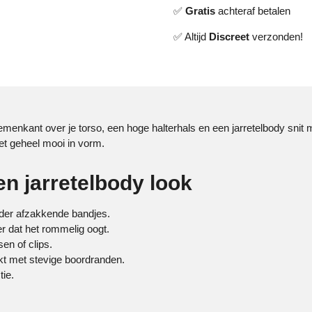
✅
Gratis
achteraf betalen
✅ Altijd
Discreet
verzonden!
emenkant over je torso, een hoge halterhals en een jarretelbody snit m
het geheel mooi in vorm.
n jarretelbody look
nder afzakkende bandjes.
er dat het rommelig oogt.
en of clips.
kt met stevige boordranden.
tie.