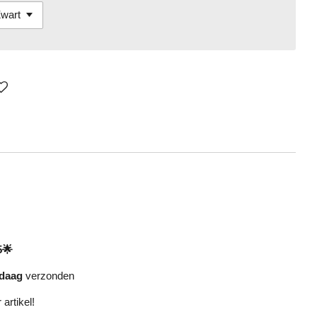
5🌟
daag
verzonden
 artikel!