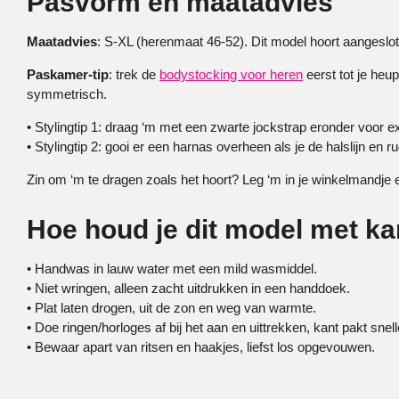
Pasvorm en maatadvies
Maatadvies
: S-XL (herenmaat 46-52). Dit model hoort aangeslot
Paskamer-tip
: trek de
bodystocking voor heren
eerst tot je heu
symmetrisch.
• Stylingtip 1: draag ‘m met een zwarte jockstrap eronder voor e
• Stylingtip 2: gooi er een harnas overheen als je de halslijn en ru
Zin om ‘m te dragen zoals het hoort? Leg ‘m in je winkelmandje
Hoe houd je dit model met k
• Handwas in lauw water met een mild wasmiddel.
• Niet wringen, alleen zacht uitdrukken in een handdoek.
• Plat laten drogen, uit de zon en weg van warmte.
• Doe ringen/horloges af bij het aan en uittrekken, kant pakt sneller
• Bewaar apart van ritsen en haakjes, liefst los opgevouwen.