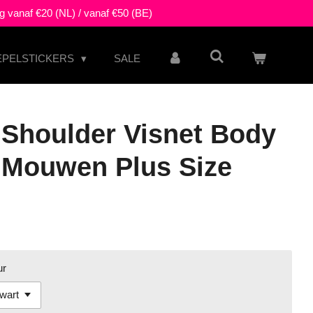
g vanaf €20 (NL) / vanaf €50 (BE)
EPELSTICKERS
SALE
 Shoulder Visnet Body
 Mouwen Plus Size
ur