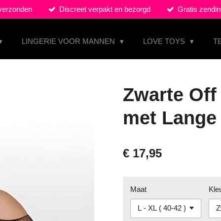
 verzonden
Discreet verpakt en bezorgd
Gratis zendin
LINGERIE VOOR MANNEN
LOVE TOYS
T
Zwarte Off
met Lange
€ 17,95
Maat
Kle