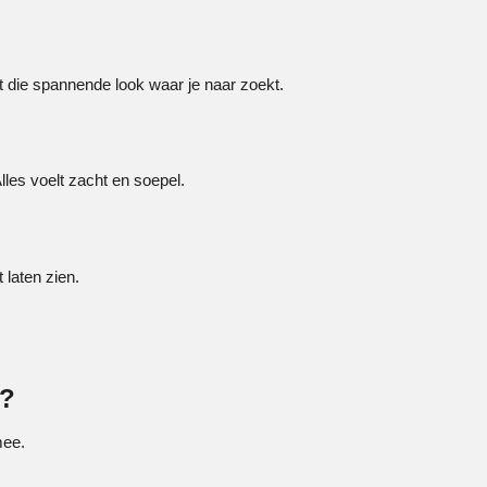
t die spannende look waar je naar zoekt.
lles voelt zacht en soepel.
 laten zien.
e?
mee.