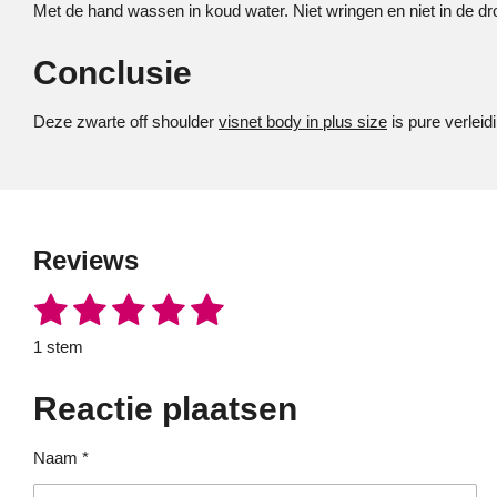
Met de hand wassen in koud water. Niet wringen en niet in de dr
Conclusie
Deze zwarte off shoulder
visnet body in plus size
is pure verleid
Reviews
1
2
3
4
5
S
R
t
a
s
s
s
s
s
e
1 stem
t
m
t
t
t
t
t
i
m
e
Reactie plaatsen
n
e
e
e
e
e
n
g
r
r
r
r
r
:
Naam *
5
r
r
r
r