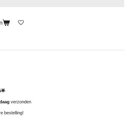
n
5🌟
daag
verzonden
re bestelling!