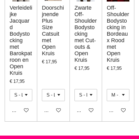
Verleideli
Doorschi
Zwarte
Off-
jke
jnende
Off-
Shoulder
Jacquar
Plus
Shoulder
Bodysto
d
Size
Bodysto
cking in
Bodysto
Catsuit
cking
Bordeau
cking
met
met Cut-
x Rood
met
Open
outs &
met
Barokpat
Kruis
Open
Open
roon en
Kruis
Kruis
€ 17,95
Open
€ 17,95
€ 17,95
Kruis
€ 17,95
In winkelwagen
In winkelwagen
In winkelwagen
In winkelwage