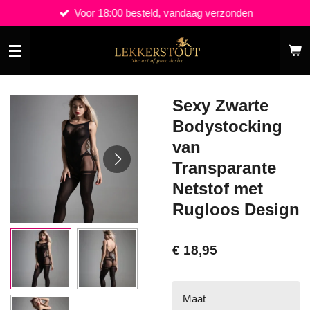
Voor 18:00 besteld, vandaag verzonden
Ga
direct
naar
de
hoofdinhoud
Sexy Zwarte
Bodystocking
van
Transparante
Netstof met
Rugloos Design
€ 18,95
Maat