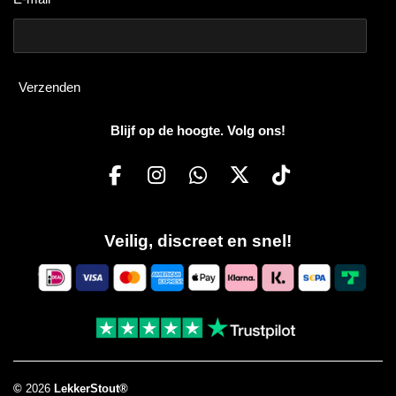
Verzenden
Blijf op de hoogte. Volg ons!
F
I
W
X
T
a
n
h
i
c
s
a
k
Veilig, discreet en snel!
e
t
t
T
b
a
s
o
o
g
A
k
o
r
p
k
a
p
m
©
2026
LekkerStout®