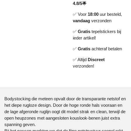
4.8/5🌟
✅ Voor
18:00
uur besteld,
vandaag
verzonden
✅
Gratis
tepelstickers bij
ieder artikel!
✅
Gratis
achteraf betalen
✅ Altijd
Discreet
verzonden!
Bodystocking die meteen opvalt door de transparante netstof en
het diepe rugloze design. Door de hoge ronde hals vooraan en
de lage afgeronde ruglijn oogt dit model strak en clean, terwijl de
open heupzones met aangesloten kouslook-benen juist extra
spanning geven.
Bij het passen merkten we dat de fijne netstructuur soepel rekt,