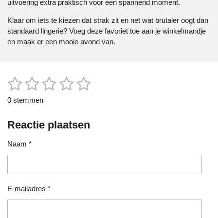
uitvoering extra praktisch voor een spannend moment.
Klaar om iets te kiezen dat strak zit en net wat brutaler oogt dan
standaard lingerie? Voeg deze favoriet toe aan je winkelmandje
en maak er een mooie avond van.
1
2
3
4
5
S
R
t
a
s
s
s
s
s
e
0 stemmen
t
m
t
t
t
t
t
i
m
e
Reactie plaatsen
n
e
e
e
e
e
n
g
r
r
r
r
r
Naam *
:
0
r
r
r
r
s
e
e
e
e
t
e
n
n
n
n
E-mailadres *
r
r