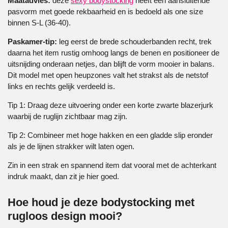
Maatadvies:
deze
sexy bodystocking
heeft een aansluitende
pasvorm met goede rekbaarheid en is bedoeld als one size
binnen S-L (36-40).
Paskamer-tip:
leg eerst de brede schouderbanden recht, trek
daarna het item rustig omhoog langs de benen en positioneer de
uitsnijding onderaan netjes, dan blijft de vorm mooier in balans.
Dit model met open heupzones valt het strakst als de netstof
links en rechts gelijk verdeeld is.
Tip 1: Draag deze uitvoering onder een korte zwarte blazerjurk
waarbij de ruglijn zichtbaar mag zijn.
Tip 2: Combineer met hoge hakken en een gladde slip eronder
als je de lijnen strakker wilt laten ogen.
Zin in een strak en spannend item dat vooral met de achterkant
indruk maakt, dan zit je hier goed.
Hoe houd je deze bodystocking met
rugloos design mooi?