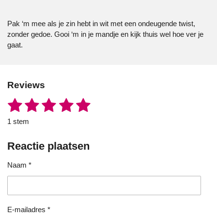
Pak ‘m mee als je zin hebt in wit met een ondeugende twist,
zonder gedoe. Gooi ‘m in je mandje en kijk thuis wel hoe ver je
gaat.
Reviews
1
2
3
4
5
S
R
t
a
s
s
s
s
s
e
1 stem
t
m
t
t
t
t
t
i
m
e
Reactie plaatsen
n
e
e
e
e
e
n
g
r
r
r
r
r
Naam *
:
5
r
r
r
r
s
e
e
e
e
t
e
n
n
n
n
E-mailadres *