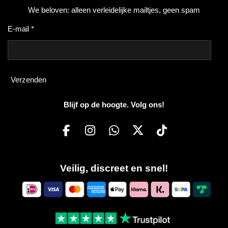
We beloven: alleen verleidelijke mailtjes, geen spam
E-mail *
Verzenden
Blijf op de hoogte. Volg ons!
F
I
W
X
T
a
n
h
i
c
s
a
k
Veilig, discreet en snel!
e
t
t
T
b
a
s
o
o
g
A
k
o
r
p
k
a
p
m