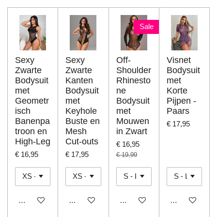
Sale
Sexy
Sexy
Off-
Visnet
Zwarte
Zwarte
Shoulder
Bodysuit
Bodysuit
Kanten
Rhinesto
met
met
Bodysuit
ne
Korte
Geometr
met
Bodysuit
Pijpen -
isch
Keyhole
met
Paars
Banenpa
Buste en
Mouwen
€ 17,95
troon en
Mesh
in Zwart
High-Leg
Cut-outs
€ 16,95
€ 16,95
€ 17,95
€ 19,99
In winkelwagen
In winkelwagen
In winkelwagen
In winkelwage