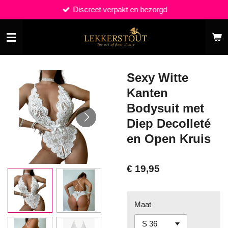
Discreet verpakt en bezorgd
Ga
direct
naar
de
hoofdinhoud
Sexy Witte
Kanten
Bodysuit met
Diep Decolleté
en Open Kruis
€ 19,95
Maat