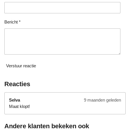
r
r
e
n
Bericht *
Verstuur reactie
Reacties
Selva
9 maanden geleden
Maat klopt!
Andere klanten bekeken ook