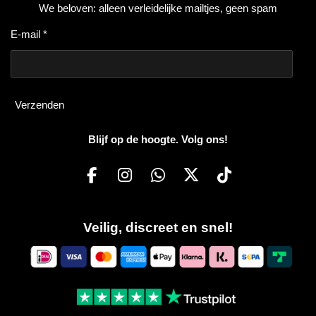
We beloven: alleen verleidelijke mailtjes, geen spam
E-mail *
Verzenden
Blijf op de hoogte. Volg ons!
F
I
W
X
T
a
n
h
i
c
s
a
k
Veilig, discreet en snel!
e
t
t
T
b
a
s
o
o
g
A
k
o
r
p
k
a
p
m