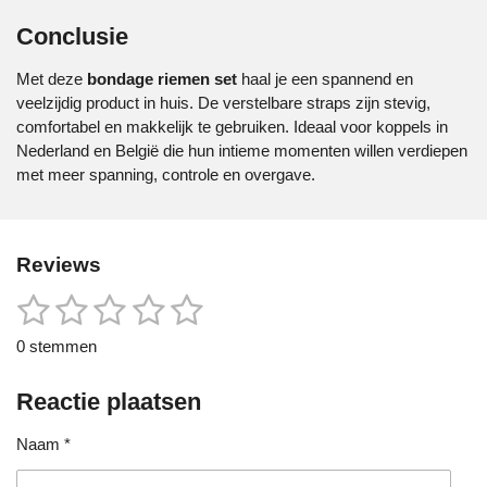
Conclusie
Met deze
bondage riemen set
haal je een spannend en
veelzijdig product in huis. De verstelbare straps zijn stevig,
comfortabel en makkelijk te gebruiken. Ideaal voor koppels in
Nederland en België die hun intieme momenten willen verdiepen
met meer spanning, controle en overgave.
Reviews
1
2
3
4
5
S
R
t
a
s
s
s
s
s
e
0 stemmen
t
m
t
t
t
t
t
i
m
e
Reactie plaatsen
n
e
e
e
e
e
n
g
r
r
r
r
r
Naam *
:
0
r
r
r
r