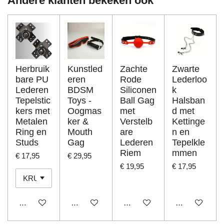
Andere klanten bekeken ook
Herbruik
Kunstled
Zachte
Zwarte
bare PU
eren
Rode
Lederloo
Lederen
BDSM
Siliconen
k
Tepelstic
Toys -
Ball Gag
Halsban
kers met
Oogmas
met
d met
Metalen
ker &
Verstelb
Kettinge
Ring en
Mouth
are
n en
Studs
Gag
Lederen
Tepelkle
Riem
mmen
€ 17,95
€ 29,95
€ 19,95
€ 17,95
In winkelwagen
In winkelwagen
In winkelwagen
In winkelwage