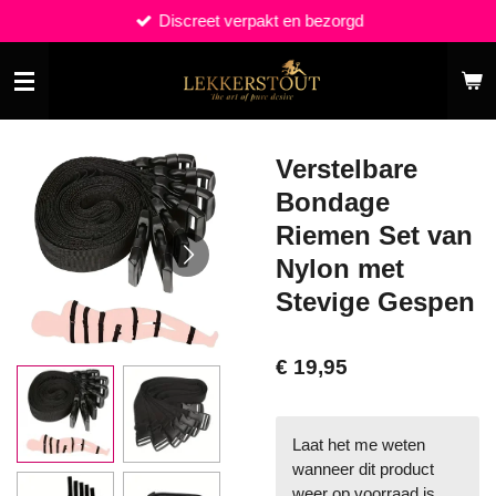
Discreet verpakt en bezorgd
Ga
direct
naar
de
hoofdinhoud
Verstelbare
Bondage
Riemen Set van
Nylon met
Stevige Gespen
€ 19,95
Laat het me weten
wanneer dit product
weer op voorraad is.