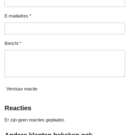
s
e
e
e
e
t
e
n
n
n
n
E-mailadres *
r
r
e
n
Bericht *
Verstuur reactie
Reacties
Er zijn geen reacties geplaatst.