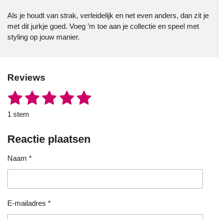
Als je houdt van strak, verleidelijk en net even anders, dan zit je
met dit jurkje goed. Voeg ’m toe aan je collectie en speel met
styling op jouw manier.
Reviews
1
2
3
4
5
S
R
t
a
s
s
s
s
s
e
1 stem
t
m
t
t
t
t
t
i
m
e
Reactie plaatsen
n
e
e
e
e
e
n
g
r
r
r
r
r
Naam *
:
5
r
r
r
r
s
e
e
e
e
t
e
n
n
n
n
E-mailadres *
r