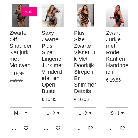
Sale
Zwarte
Sexy
Plus
Zwart
Off-
Zwarte
Size
Jurkje
Shoulder
Plus
Zwarte
met
Net jurk
Size
Visnetjur
Rode
met
Lingerie
k Met
Kant en
Mouwen
Jurk met
Doorkijk
Handboe
Vlinderd
Strepen
ien
€ 16,95
etail en
En
€ 19,95
€ 18,95
Open
Shimmer
Buste
Details
€ 19,95
€ 16,95
In winkelwagen
In winkelwagen
In winkelwagen
In winkelwage