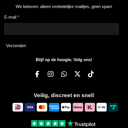
We beloven: alleen verleidelijke mailtjes, geen spam
E-mail *
Verzenden
Blijf op de hoogte. Volg ons!
F
I
W
X
T
a
n
h
i
c
s
a
k
Veilig, discreet en snel!
e
t
t
T
b
a
s
o
o
g
A
k
o
r
p
k
a
p
m