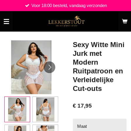
Voor 18:00 besteld, vandaag verzonden
Ga
direct
naar
de
hoofdinhoud
Sexy Witte Mini
Jurk met
Modern
Ruitpatroon en
Verleidelijke
Cut-outs
€ 17,95
Maat