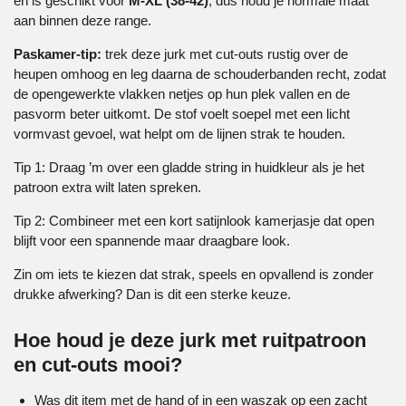
en is geschikt voor
M-XL (38-42)
, dus houd je normale maat
aan binnen deze range.
Paskamer-tip:
trek deze jurk met cut-outs rustig over de
heupen omhoog en leg daarna de schouderbanden recht, zodat
de opengewerkte vlakken netjes op hun plek vallen en de
pasvorm beter uitkomt. De stof voelt soepel met een licht
vormvast gevoel, wat helpt om de lijnen strak te houden.
Tip 1: Draag ’m over een gladde string in huidkleur als je het
patroon extra wilt laten spreken.
Tip 2: Combineer met een kort satijnlook kamerjasje dat open
blijft voor een spannende maar draagbare look.
Zin om iets te kiezen dat strak, speels en opvallend is zonder
drukke afwerking? Dan is dit een sterke keuze.
Hoe houd je deze jurk met ruitpatroon
en cut-outs mooi?
Was dit item met de hand of in een waszak op een zacht